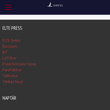
ELTE PRESS
ELTE Online
Bárczium
BIT
LáTÓKör
Presti Bölcsész Újság
PersPeKtíva
TátKontúr
Tétékás Nyúz
NAPTÁR