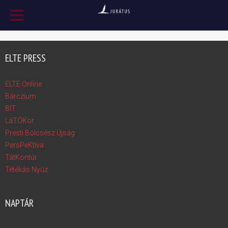
ELTE PRESS
ELTE Online
Bárczium
BIT
LáTÓKör
Presti Bölcsész Újság
PersPeKtíva
TátKontúr
Tétékás Nyúz
NAPTÁR