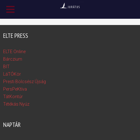
ELTE PRESS
ELTE Online
Bárczium
BIT
LáTÓKör
Presti Bölcsész Újság
PersPeKtíva
TátKontúr
Tétékás Nyúz
NAPTÁR