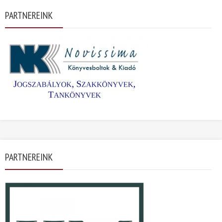
PARTNEREINK
PARTNEREINK