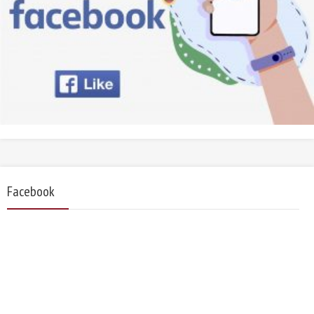
Facebook