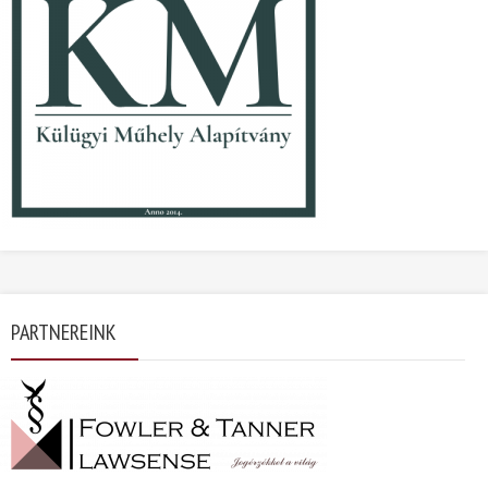
PARTNEREINK