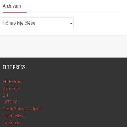
Archívum
Archívum
ELTE PRESS
ELTE Online
Bárczium
BIT
LáTÓKör
Presti Bölcsész Újság
PersPeKtíva
TátKontúr