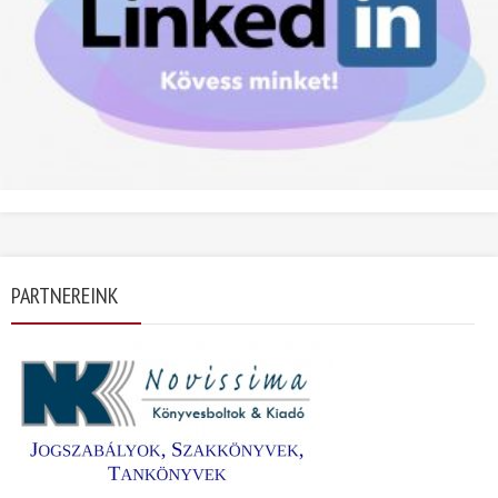
PARTNEREINK