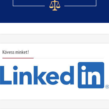
Kövess minket!