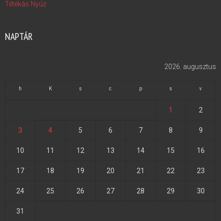
Tétékás Nyúz
NAPTÁR
2026. augusztus
h
K
s
c
p
s
v
1
2
3
4
5
6
7
8
9
10
11
12
13
14
15
16
17
18
19
20
21
22
23
24
25
26
27
28
29
30
31