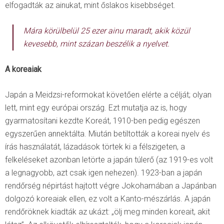
elfogadták az ainukat, mint őslakos kisebbséget.
Mára körülbelül 25 ezer ainu maradt, akik közül
kevesebb, mint százan beszélik a nyelvet.
A koreaiak
Japán a Meidzsi-reformokat követően elérte a célját; olyan
lett, mint egy európai ország. Ezt mutatja az is, hogy
gyarmatosítani kezdte Koreát, 1910-ben pedig egészen
egyszerűen annektálta. Miután betiltották a koreai nyelv és
írás használatát, lázadások törtek ki a félszigeten, a
felkeléseket azonban letörte a japán túlerő (az 1919-es volt
a legnagyobb, azt csak igen nehezen). 1923-ban a japán
rendőrség népirtást hajtott végre Jokohamában a Japánban
dolgozó koreaiak ellen, ez volt a Kanto-mészárlás. A japán
rendőröknek kiadták az ukázt: „ölj meg minden koreait, akit