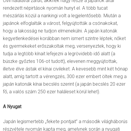
civil halálával zárult, akiknek nagy része a japánok által
rendezett népirtások nyomán hunyt el. A több tucat
mészárlás közül a nankingi volt a legjelentősebb. Miután a
japánok elfoglalták a várost, felgyújtották a csónakokat,
hogy a lakosság ne tudjon elmenekülni. A japán katonák
kegyetlenkedései korábban nem ismert szintre léptek; nőket
és gyermekeket erőszakoltak meg, versenyeztek, hogy ki
tudja a legtöbb kínait lefejezni a legrövidebb idő alatt (a
büszke győztes 106-ot tudott), elevenen meggyújtottak,
illetve élve ástak el kínai civileket. A kevesebb mint két hónap
alatt, amíg tartott a vérengzés, 300 ezer embert öltek meg a
japán katonák kínai becslés szerint (a japán becslés 20 ezer
fő, a valós szám 250 ezer haláleset körül lehet).
A Nyugat
Japán legismertebb „fekete pontjait” a második világháborús
részvétele nyomán kapta meg, amelynek során a nyugati