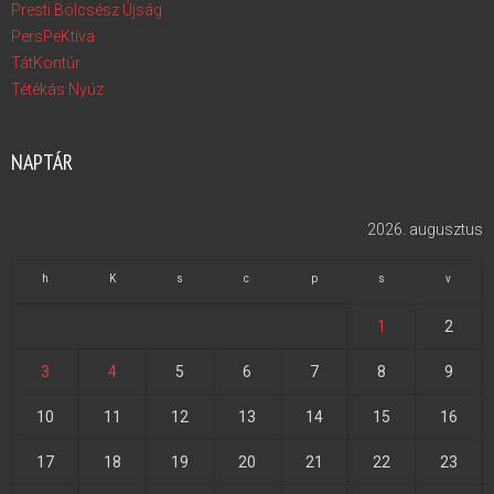
Presti Bölcsész Újság
PersPeKtíva
TátKontúr
Tétékás Nyúz
NAPTÁR
2026. augusztus
h
K
s
c
p
s
v
1
2
3
4
5
6
7
8
9
10
11
12
13
14
15
16
17
18
19
20
21
22
23