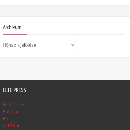
Archívum
Archívum
ELTE PRESS
ELTE Online
Bárczium
BIT
LáTÓKör