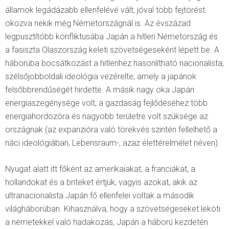
államok legádázabb ellenfelévé vált, jóval több fejtörést
okozva nekik még Németországnál is. Az évszázad
legpusztítóbb konfliktusába Japán a hitleri Németország és
a fasiszta Olaszország keleti szövetségeseként lépett be. A
háborúba bocsátkozást a hitlerihez hasonlítható nacionalista,
szélsőjobboldali ideológia vezérelte, amely a japánok
felsőbbrendűségét hirdette. A másik nagy oka Japán
energiaszegénysége volt, a gazdaság fejlődéséhez több
energiahordozóra és nagyobb területre volt szüksége az
országnak (az expanzióra való törekvés szintén fellelhető a
náci ideológiában, Lebensraum-, azaz élettérelmélet néven).
Nyugat alatt itt főként az amerikaiakat, a franciákat, a
hollandokat és a briteket értjük, vagyis azokat, akik az
ultranacionalista Japán fő ellenfelei voltak a második
világháborúban. Kihasználva, hogy a szövetségeseket leköti
a németekkel való hadakozás, Japán a háború kezdetén