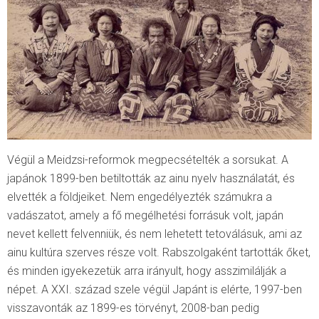
Végül a Meidzsi-reformok megpecsételték a sorsukat. A
japánok 1899-ben betiltották az ainu nyelv használatát, és
elvették a földjeiket. Nem engedélyezték számukra a
vadászatot, amely a fő megélhetési forrásuk volt, japán
nevet kellett felvenniük, és nem lehetett tetoválásuk, ami az
ainu kultúra szerves része volt. Rabszolgaként tartották őket,
és minden igyekezetük arra irányult, hogy asszimilálják a
népet. A XXI. század szele végül Japánt is elérte, 1997-ben
visszavonták az 1899-es törvényt, 2008-ban pedig