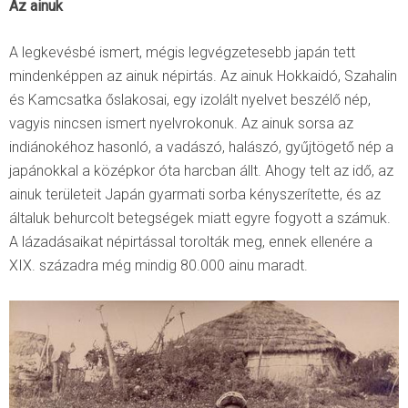
Az ainuk
A legkevésbé ismert, mégis legvégzetesebb japán tett
mindenképpen az ainuk népirtás. Az ainuk Hokkaidó, Szahalin
és Kamcsatka őslakosai, egy izolált nyelvet beszélő nép,
vagyis nincsen ismert nyelvrokonuk. Az ainuk sorsa az
indiánokéhoz hasonló, a vadászó, halászó, gyűjtögető nép a
japánokkal a középkor óta harcban állt. Ahogy telt az idő, az
ainuk területeit Japán gyarmati sorba kényszerítette, és az
általuk behurcolt betegségek miatt egyre fogyott a számuk.
A lázadásaikat népirtással torolták meg, ennek ellenére a
XIX. századra még mindig 80.000 ainu maradt.