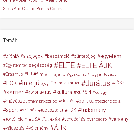
Online Poker Apps For Real Money
Slots And Casino Bonus Codes
Témák
egyetem
ajánló
alapjogok
beszámoló
büntetőjog
ELTE
ELTE ÁJK
egészség
Egyetem tér
Erasmus
EU
film
filmajánló
gyakorlat
hogyan tovább
Jurátus
interjú
HÖK
jogászi karrier
JÖSz
jog
karrier
kultúra
koronavírus
külföld
külügy
művészet
politika
nemzetközi jog
oktatás
pszichológia
tudomány
sport
TDK
tapasztalat
színház
USA
utazás
verseny
történelem
vendégírás
vendégíró
ÁJK
választás
vélemény