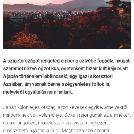
A szigetországot rengeteg ember a szívébe fogadta, nyugati
szemmel nézve egzotikus, esetenként bizarr kultúrája miatt.
A japán történelem lebilincselő; egy igazi sikersztori
Ázsiában, ám vannak benne szégyenletes foltok is,
melyekről egyáltalán nem hallunk.
Japán különleges ország, azon kevesek egyike, amelyekről
mindenkinek van véleménye. Sokan rajonganak az animékért
és a mangákért, mások számára viszont nehezen
emészthető a japán kultúra. Méghozzá szó szerinti