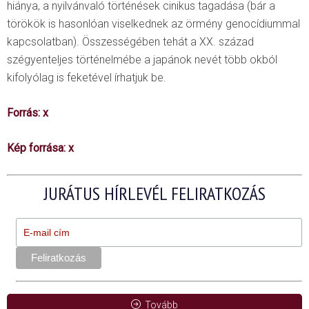
hiánya, a nyilvánvaló történések cinikus tagadása (bár a
törökök is hasonlóan viselkednek az örmény genocídiummal
kapcsolatban). Összességében tehát a XX. század
szégyenteljes történelmébe a japánok nevét több okból
kifolyólag is feketével írhatjuk be.
Forrás:
x
Kép forrása:
x
JURÁTUS HÍRLEVÉL FELIRATKOZÁS
Tovább