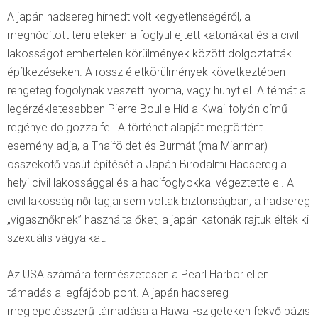
A japán hadsereg hírhedt volt kegyetlenségéről, a
meghódított területeken a foglyul ejtett katonákat és a civil
lakosságot embertelen körülmények között dolgoztatták
építkezéseken. A rossz életkörülmények következtében
rengeteg fogolynak veszett nyoma, vagy hunyt el. A témát a
legérzékletesebben Pierre Boulle Híd a Kwai-folyón című
regénye dolgozza fel. A történet alapját megtörtént
esemény adja, a Thaiföldet és Burmát (ma Mianmar)
összekötő vasút építését a Japán Birodalmi Hadsereg a
helyi civil lakossággal és a hadifoglyokkal végeztette el. A
civil lakosság női tagjai sem voltak biztonságban; a hadsereg
„vigasznőknek” használta őket, a japán katonák rajtuk élték ki
szexuális vágyaikat.
Az USA számára természetesen a Pearl Harbor elleni
támadás a legfájóbb pont. A japán hadsereg
meglepetésszerű támadása a Hawaii-szigeteken fekvő bázis