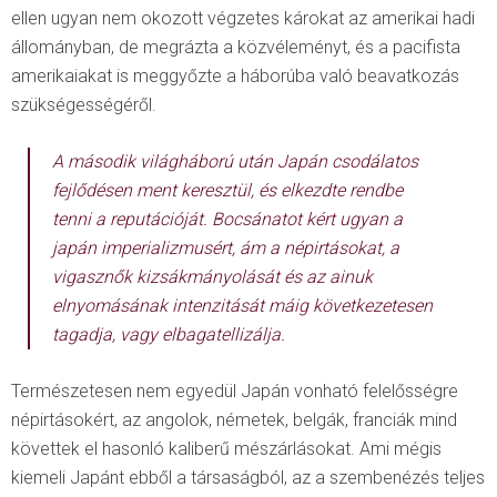
ellen ugyan nem okozott végzetes károkat az amerikai hadi
állományban, de megrázta a közvéleményt, és a pacifista
amerikaiakat is meggyőzte a háborúba való beavatkozás
szükségességéről.
A második világháború után Japán csodálatos
fejlődésen ment keresztül, és elkezdte rendbe
tenni a reputációját. Bocsánatot kért ugyan a
japán imperializmusért, ám a népirtásokat, a
vigasznők kizsákmányolását és az ainuk
elnyomásának intenzitását máig következetesen
tagadja, vagy elbagatellizálja.
Természetesen nem egyedül Japán vonható felelősségre
népirtásokért, az angolok, németek, belgák, franciák mind
követtek el hasonló kaliberű mészárlásokat. Ami mégis
kiemeli Japánt ebből a társaságból, az a szembenézés teljes