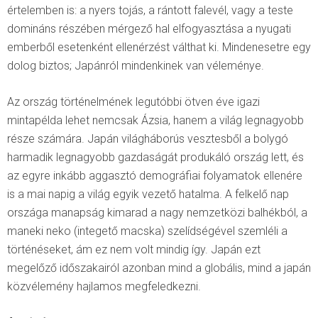
értelemben is: a nyers tojás, a rántott falevél, vagy a teste
domináns részében mérgező hal elfogyasztása a nyugati
emberből esetenként ellenérzést válthat ki. Mindenesetre egy
dolog biztos; Japánról mindenkinek van véleménye.
Az ország történelmének legutóbbi ötven éve igazi
mintapélda lehet nemcsak Ázsia, hanem a világ legnagyobb
része számára. Japán világháborús vesztesből a bolygó
harmadik legnagyobb gazdaságát produkáló ország lett, és
az egyre inkább aggasztó demográfiai folyamatok ellenére
is a mai napig a világ egyik vezető hatalma. A felkelő nap
országa manapság kimarad a nagy nemzetközi balhékból, a
maneki neko (integető macska) szelídségével szemléli a
történéseket, ám ez nem volt mindig így. Japán ezt
megelőző időszakairól azonban mind a globális, mind a japán
közvélemény hajlamos megfeledkezni.