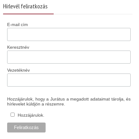
Hírlevél feliratkozás
E-mail cím
Keresztnév
Vezetéknév
Hozzájárulok, hogy a Jurátus a megadott adataimat tárolja, és
hírlevelet küldjön a részemre.
Hozzájárulok.