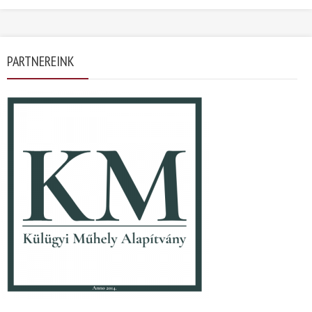
PARTNEREINK