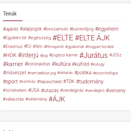
Témák
egyetem
ajánló
alapjogok
beszámoló
büntetőjog
ELTE
ELTE ÁJK
egészség
Egyetem tér
Erasmus
EU
film
filmajánló
gyakorlat
hogyan tovább
Jurátus
interjú
HÖK
jogászi karrier
JÖSz
jog
karrier
kultúra
koronavírus
külföld
külügy
művészet
politika
nemzetközi jog
oktatás
pszichológia
tudomány
sport
TDK
tapasztalat
színház
USA
utazás
verseny
történelem
vendégírás
vendégíró
ÁJK
választás
vélemény