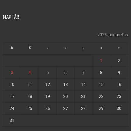
NAPTÁR
2026. augusztus
h
K
s
c
p
s
v
1
2
3
4
5
6
7
8
9
10
11
12
13
14
15
16
17
18
19
20
21
22
23
24
25
26
27
28
29
30
31