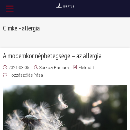
Címke - allergia
A modernkor népbetegsége – az allergia
2021-03-05
Sárközi Barbara
Életmód
Hozzászólás írása