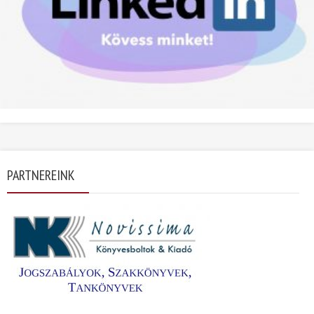
PARTNEREINK