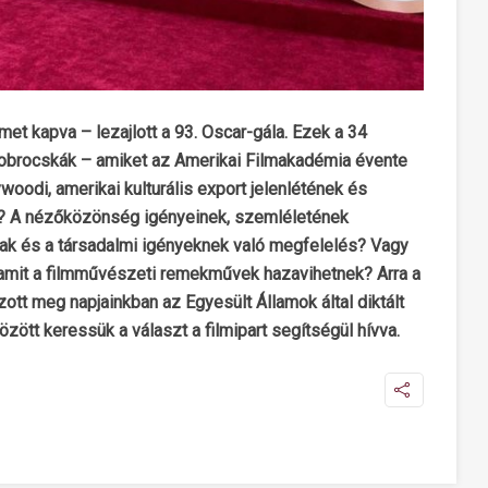
et kapva – lezajlott a 93. Oscar-gála. Ezek a 34
zobrocskák – amiket az Amerikai Filmakadémia évente
oodi, amerikai kulturális export jelenlétének és
l? A nézőközönség igényeinek, szemléletének
ak és a társadalmi igényeknek való megfelelés? Vagy
 amit a filmművészeti remekművek hazavihetnek? Arra a
ott meg napjainkban az Egyesült Államok által diktált
özött keressük a választ a filmipart segítségül hívva.