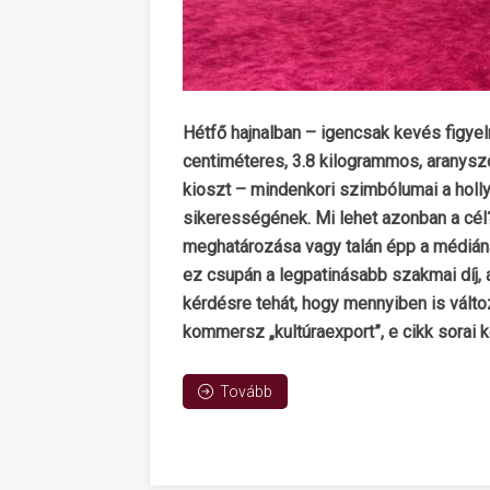
Hétfő hajnalban – igencsak kevés figyelm
centiméteres, 3.8 kilogrammos, aranys
kioszt – mindenkori szimbólumai a hollyw
sikerességének. Mi lehet azonban a cé
meghatározása vagy talán épp a médián
ez csupán a legpatinásabb szakmai díj,
kérdésre tehát, hogy mennyiben is változ
kommersz „kultúraexport”, e cikk sorai k
Tovább