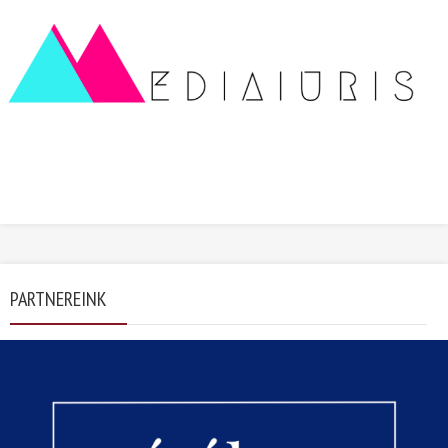
PARTNEREINK