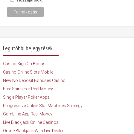
Hozzájárulok.
Legutóbbi bejegyzések
Casino Sign On Bonus
Casino Online Slots Mobile
New No Deposit Bonuses Casino
Free Spins For Real Money
Single Player Poker Apps
Progressive Online Slot Machines Strategy
Gambling App Real Money
Live Blackjack Online Casinos
Online Blackjack With Live Dealer