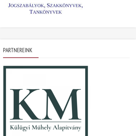
PARTNEREINK