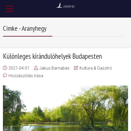
Címke - Aranyhegy
Különleges kirándulóhelyek Budapesten
2021-04-01
Jakus Barnabás
Kultúra & Gasztró
Hozzászólás írása