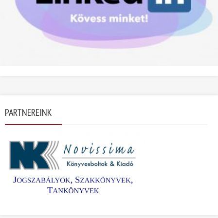
PARTNEREINK