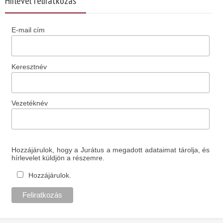
Hírlevél feliratkozás
E-mail cím
Keresztnév
Vezetéknév
Hozzájárulok, hogy a Jurátus a megadott adataimat tárolja, és
hírlevelet küldjön a részemre.
Hozzájárulok.