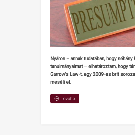
Nyáron – annak tudatában, hogy néhány
tanulmányaimat – elhatároztam, hogy tár
Garrow’s Law-t, egy 2009-es brit sorozat
meséli el.
Tovább