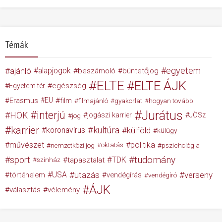
Témák
egyetem
ajánló
alapjogok
beszámoló
büntetőjog
ELTE
ELTE ÁJK
egészség
Egyetem tér
Erasmus
EU
film
filmajánló
gyakorlat
hogyan tovább
Jurátus
interjú
HÖK
jogászi karrier
JÖSz
jog
karrier
kultúra
koronavírus
külföld
külügy
művészet
politika
nemzetközi jog
oktatás
pszichológia
tudomány
sport
TDK
tapasztalat
színház
USA
utazás
verseny
történelem
vendégírás
vendégíró
ÁJK
választás
vélemény