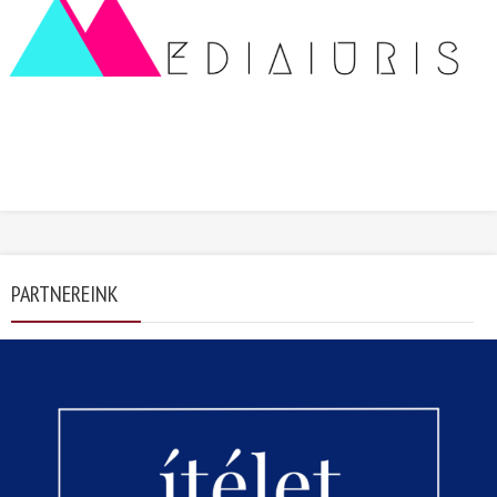
PARTNEREINK