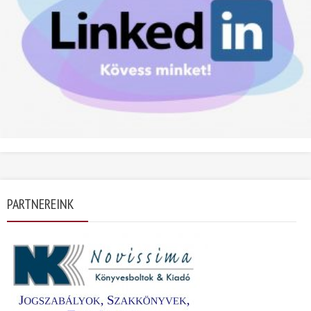
PARTNEREINK