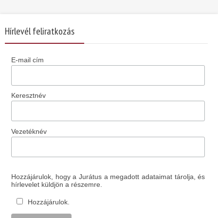
Hírlevél feliratkozás
E-mail cím
Keresztnév
Vezetéknév
Hozzájárulok, hogy a Jurátus a megadott adataimat tárolja, és
hírlevelet küldjön a részemre.
Hozzájárulok.