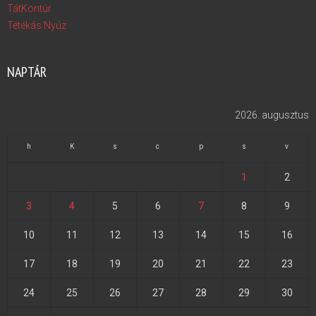
TátKontúr
Tétékás Nyúz
NAPTÁR
2026. augusztus
h
K
s
c
p
s
v
1
2
3
4
5
6
7
8
9
10
11
12
13
14
15
16
17
18
19
20
21
22
23
24
25
26
27
28
29
30