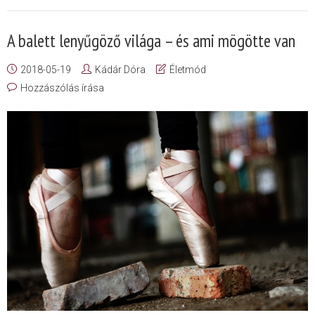
A balett lenyűgöző világa – és ami mögötte van
2018-05-19
Kádár Dóra
Életmód
Hozzászólás írása