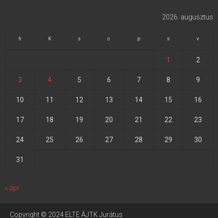
2026. augusztus
h
K
s
c
p
s
v
1
2
3
4
5
6
7
8
9
10
11
12
13
14
15
16
17
18
19
20
21
22
23
24
25
26
27
28
29
30
31
« ápr
Copyright © 2024 ELTE ÁJTK Jurátus