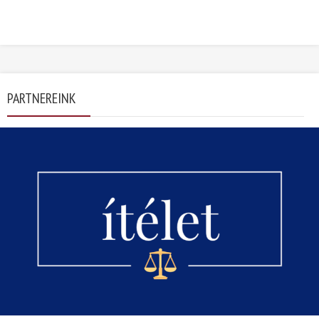
PARTNEREINK