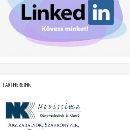
PARTNEREINK