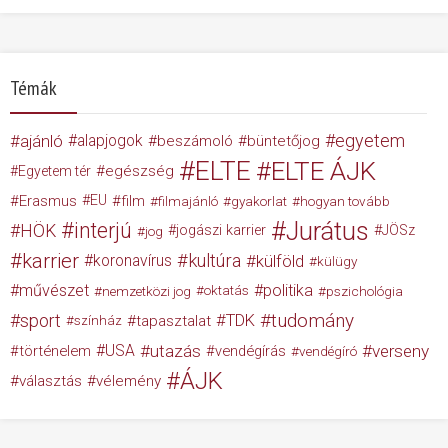
Témák
egyetem
ajánló
alapjogok
beszámoló
büntetőjog
ELTE
ELTE ÁJK
egészség
Egyetem tér
Erasmus
EU
film
filmajánló
gyakorlat
hogyan tovább
Jurátus
interjú
HÖK
jogászi karrier
JÖSz
jog
karrier
kultúra
koronavírus
külföld
külügy
művészet
politika
nemzetközi jog
oktatás
pszichológia
tudomány
sport
TDK
tapasztalat
színház
USA
utazás
verseny
történelem
vendégírás
vendégíró
ÁJK
választás
vélemény