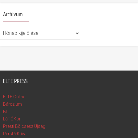
Archívum
Archívum
ELTE PRESS
ELTE Online
Bárczium
BIT
LáTÓKör
Presti Bölcsész Újság
PersPeKtíva