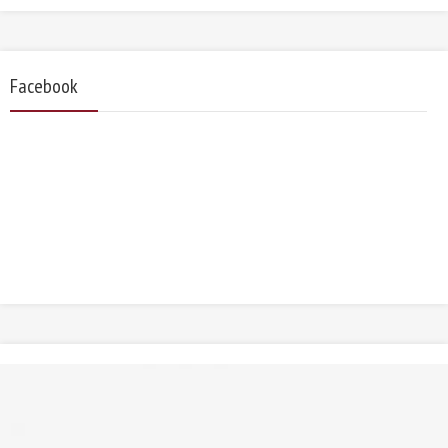
Facebook