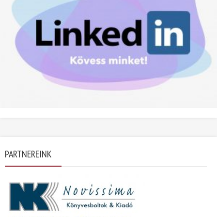
PARTNEREINK