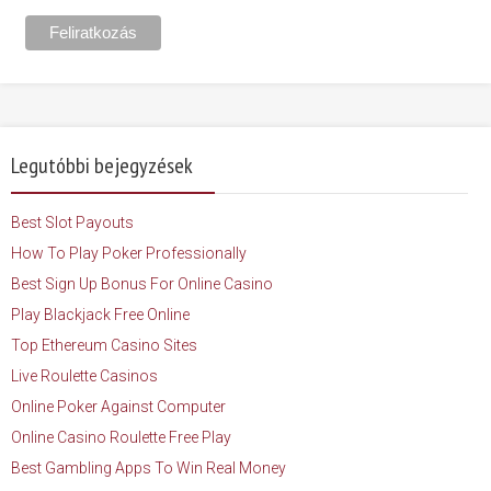
Legutóbbi bejegyzések
Best Slot Payouts
How To Play Poker Professionally
Best Sign Up Bonus For Online Casino
Play Blackjack Free Online
Top Ethereum Casino Sites
Live Roulette Casinos
Online Poker Against Computer
Online Casino Roulette Free Play
Best Gambling Apps To Win Real Money