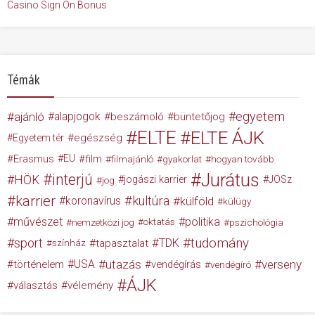
Casino Sign On Bonus
Témák
egyetem
ajánló
alapjogok
beszámoló
büntetőjog
ELTE
ELTE ÁJK
egészség
Egyetem tér
Erasmus
EU
film
filmajánló
gyakorlat
hogyan tovább
Jurátus
interjú
HÖK
jogászi karrier
JÖSz
jog
karrier
kultúra
koronavírus
külföld
külügy
művészet
politika
nemzetközi jog
oktatás
pszichológia
tudomány
sport
TDK
tapasztalat
színház
USA
utazás
verseny
történelem
vendégírás
vendégíró
ÁJK
választás
vélemény