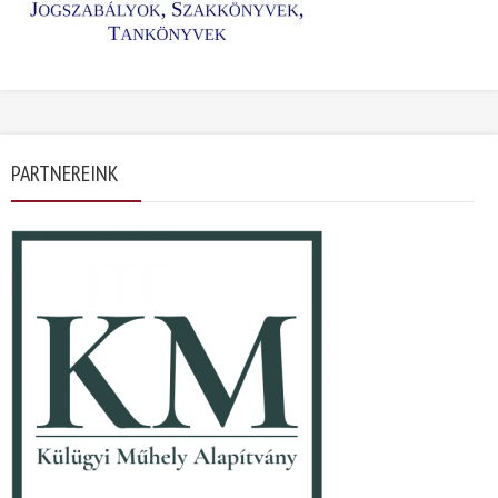
PARTNEREINK