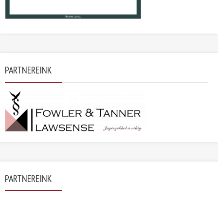
PARTNEREINK
PARTNEREINK