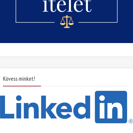
Kövess minket!