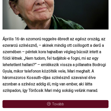
Április 16-án szomorú reggelre ébredt az egész ország, az
ezerarcú színésznő, – akinek mindig ott csillogott a derű a
szemében – péntek kora hajnalban végleg búcsút intett a
földi létnek. „Nem tudom, fel tudjátok-e fogni, mi az egy
lehetetlent hallani?” – emlékezik vissza a pillanatra Bodrogi
Gyula, mikor telefonon közölték vele, Mari meghalt. A
háromszoros Kossuth-díjas színésznő szavaival élve
azonban a színész addig él, míg van ember, aki látta
színpadon, így Törőcsik Mari még sokáig velünk marad.
Tovább