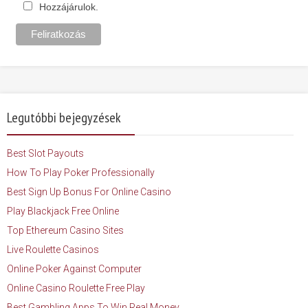
Hozzájárulok.
Legutóbbi bejegyzések
Best Slot Payouts
How To Play Poker Professionally
Best Sign Up Bonus For Online Casino
Play Blackjack Free Online
Top Ethereum Casino Sites
Live Roulette Casinos
Online Poker Against Computer
Online Casino Roulette Free Play
Best Gambling Apps To Win Real Money