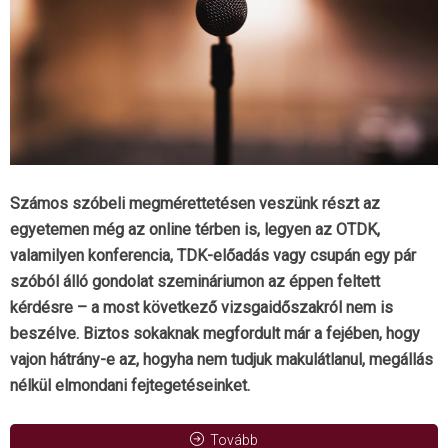
Számos szóbeli megmérettetésen veszünk részt az
egyetemen még az online térben is, legyen az OTDK,
valamilyen konferencia, TDK-előadás vagy csupán egy pár
szóból álló gondolat szemináriumon az éppen feltett
kérdésre – a most következő vizsgaidőszakról nem is
beszélve. Biztos sokaknak megfordult már a fejében, hogy
vajon hátrány-e az, hogyha nem tudjuk makulátlanul, megállás
nélkül elmondani fejtegetéseinket.
Tovább