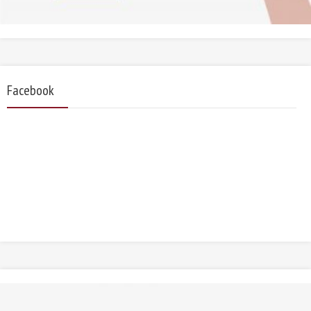
Facebook