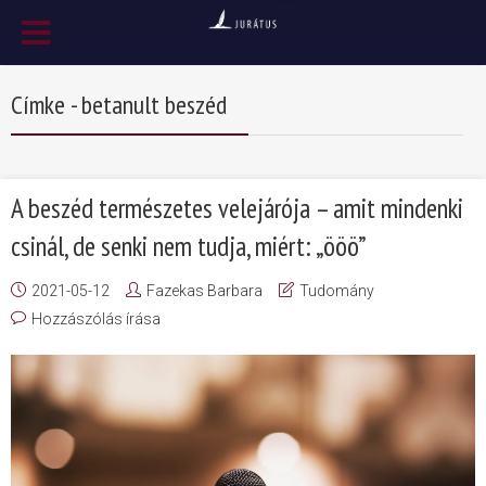
Címke - betanult beszéd
A beszéd természetes velejárója – amit mindenki
csinál, de senki nem tudja, miért: „ööö”
2021-05-12
Fazekas Barbara
Tudomány
Hozzászólás írása