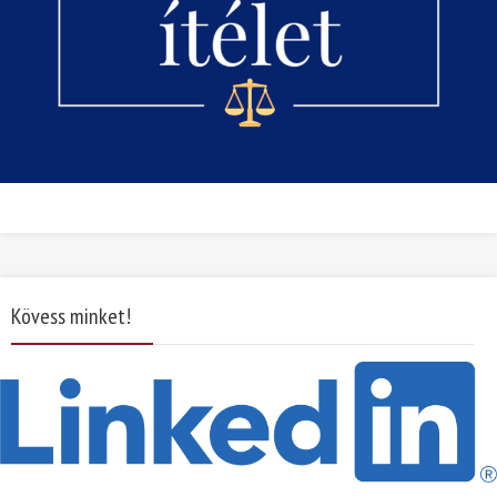
Kövess minket!