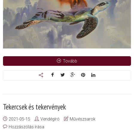
Tovább
Tekercsek és tekervények
2021-05-15
Vendégíró
Művészsarok
Hozzászólás írása