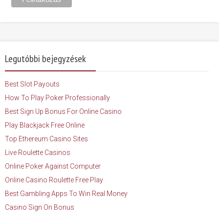
Legutóbbi bejegyzések
Best Slot Payouts
How To Play Poker Professionally
Best Sign Up Bonus For Online Casino
Play Blackjack Free Online
Top Ethereum Casino Sites
Live Roulette Casinos
Online Poker Against Computer
Online Casino Roulette Free Play
Best Gambling Apps To Win Real Money
Casino Sign On Bonus