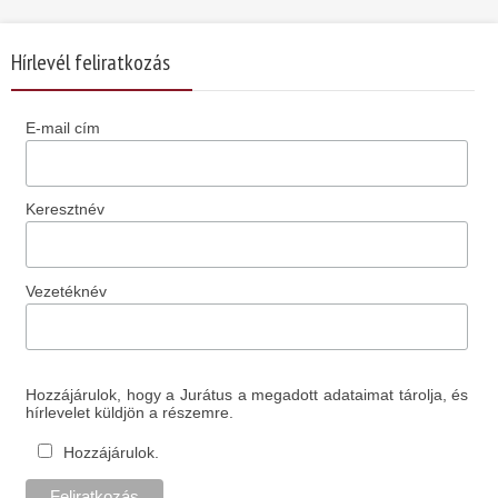
Hírlevél feliratkozás
E-mail cím
Keresztnév
Vezetéknév
Hozzájárulok, hogy a Jurátus a megadott adataimat tárolja, és
hírlevelet küldjön a részemre.
Hozzájárulok.