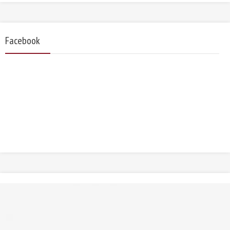
Facebook