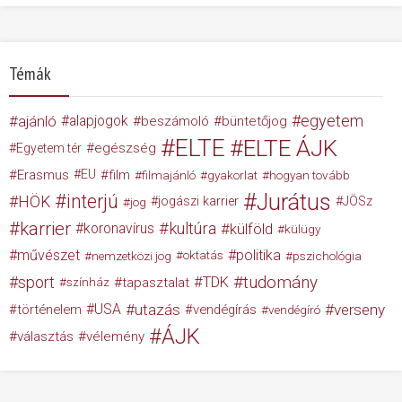
Témák
egyetem
ajánló
alapjogok
beszámoló
büntetőjog
ELTE
ELTE ÁJK
egészség
Egyetem tér
Erasmus
EU
film
filmajánló
gyakorlat
hogyan tovább
Jurátus
interjú
HÖK
jogászi karrier
JÖSz
jog
karrier
kultúra
koronavírus
külföld
külügy
művészet
politika
nemzetközi jog
oktatás
pszichológia
tudomány
sport
TDK
tapasztalat
színház
USA
utazás
verseny
történelem
vendégírás
vendégíró
ÁJK
választás
vélemény