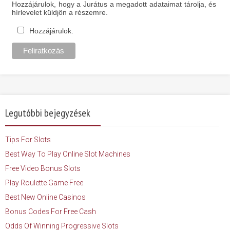
Hozzájárulok, hogy a Jurátus a megadott adataimat tárolja, és
hírlevelet küldjön a részemre.
Hozzájárulok.
Legutóbbi bejegyzések
Tips For Slots
Best Way To Play Online Slot Machines
Free Video Bonus Slots
Play Roulette Game Free
Best New Online Casinos
Bonus Codes For Free Cash
Odds Of Winning Progressive Slots