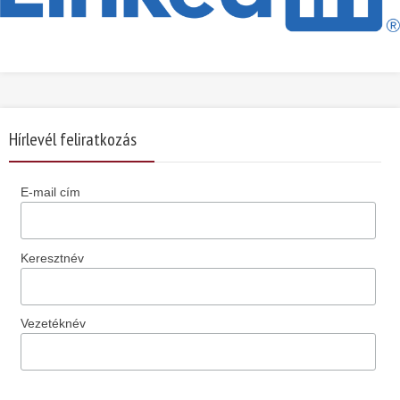
Hírlevél feliratkozás
E-mail cím
Keresztnév
Vezetéknév