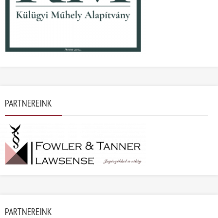
PARTNEREINK
PARTNEREINK