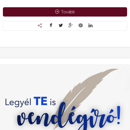
Tovább