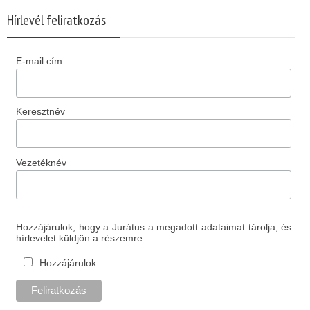
Hírlevél feliratkozás
E-mail cím
Keresztnév
Vezetéknév
Hozzájárulok, hogy a Jurátus a megadott adataimat tárolja, és
hírlevelet küldjön a részemre.
Hozzájárulok.