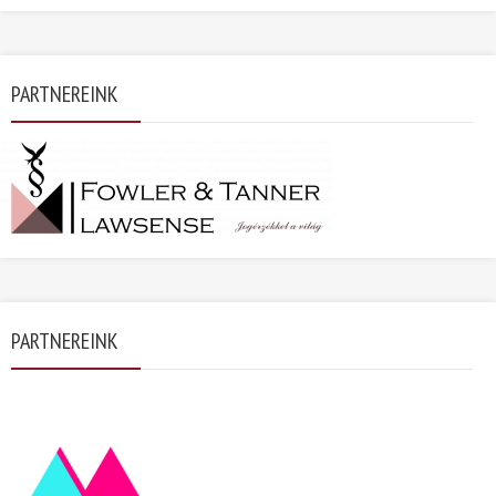
PARTNEREINK
PARTNEREINK