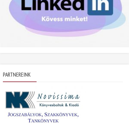
PARTNEREINK