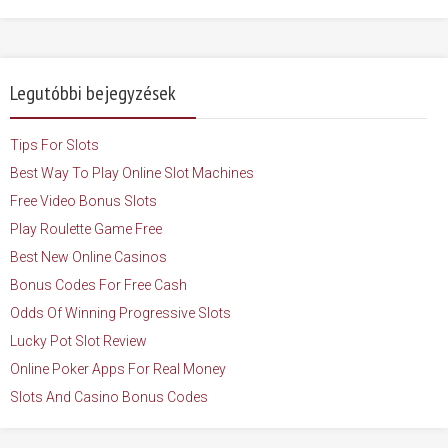
Legutóbbi bejegyzések
Tips For Slots
Best Way To Play Online Slot Machines
Free Video Bonus Slots
Play Roulette Game Free
Best New Online Casinos
Bonus Codes For Free Cash
Odds Of Winning Progressive Slots
Lucky Pot Slot Review
Online Poker Apps For Real Money
Slots And Casino Bonus Codes