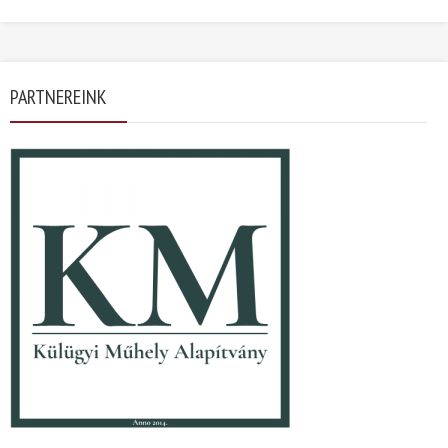
PARTNEREINK