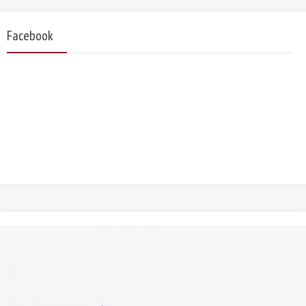
Facebook