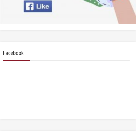
Facebook