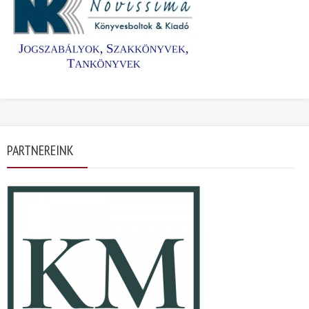
PARTNEREINK