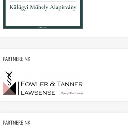
PARTNEREINK
PARTNEREINK