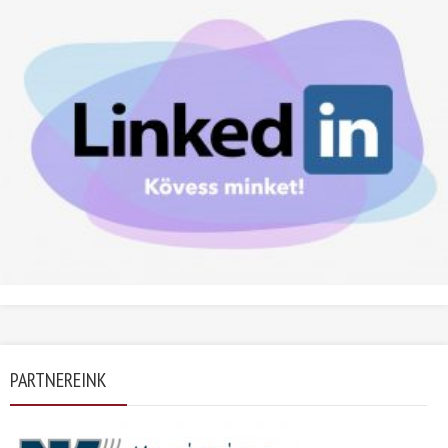
PARTNEREINK