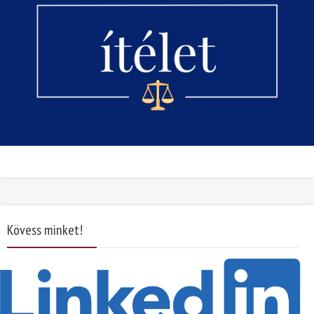
Kövess minket!