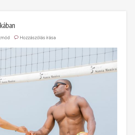
ékában
etmód
Hozzászólás írása