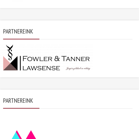
PARTNEREINK
PARTNEREINK