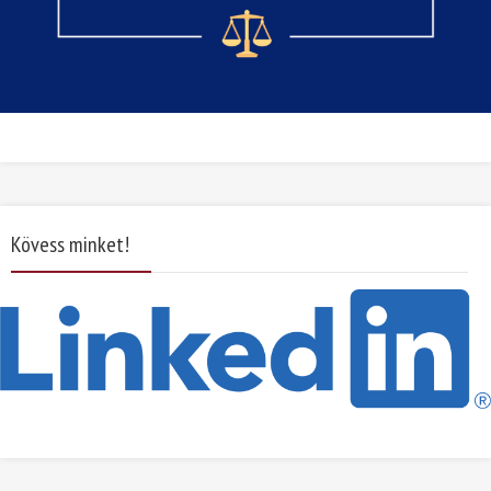
Kövess minket!