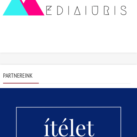
PARTNEREINK