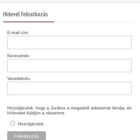
Hírlevél feliratkozás
E-mail cím
Keresztnév
Vezetéknév
Hozzájárulok, hogy a Jurátus a megadott adataimat tárolja, és
hírlevelet küldjön a részemre.
Hozzájárulok.