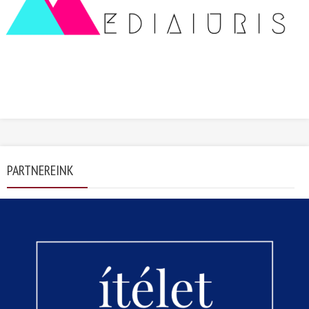
PARTNEREINK