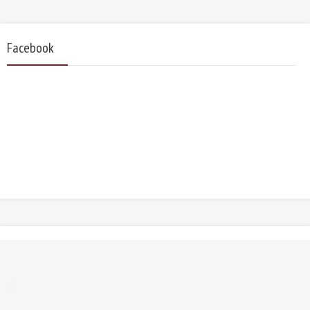
Facebook