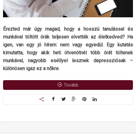
Érezted már úgy magad, hogy a hosszú tanulással és
munkával töltött órák teljesen elvették az életkedved? Ha
igen, van egy jó hírem: nem vagy egyedül. Egy kutatás
kimutatta, hogy akik heti ötvenötnél több órát töltenek
munkával, nagyobb eséllyel lesznek depressziósak –
különösen igaz ez a nőkre.
Tovább