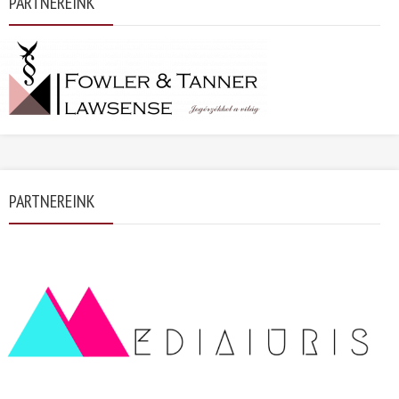
PARTNEREINK
PARTNEREINK