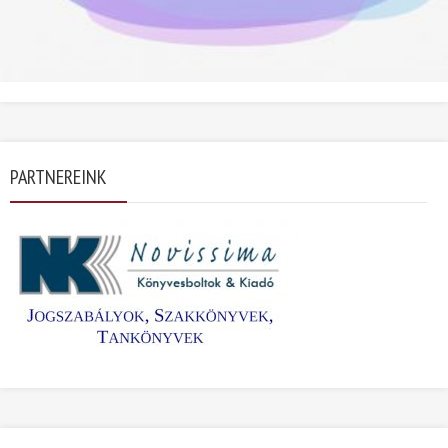
PARTNEREINK