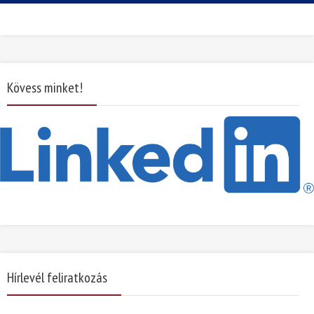
Kövess minket!
Hírlevél feliratkozás