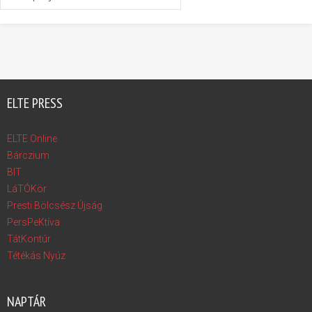
ELTE PRESS
ELTE Online
Bárczium
BIT
LáTÓKör
Presti Bölcsész Újság
PersPeKtíva
TátKontúr
Tétékás Nyúz
NAPTÁR