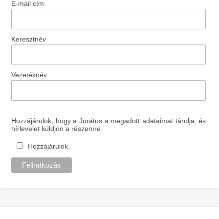
E-mail cím
Keresztnév
Vezetéknév
Hozzájárulok, hogy a Jurátus a megadott adataimat tárolja, és
hírlevelet küldjön a részemre.
Hozzájárulok.