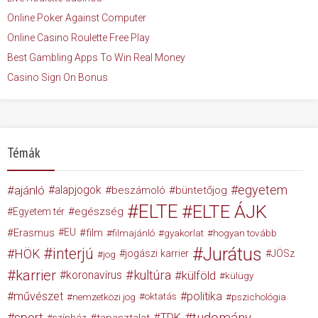
Online Poker Against Computer
Online Casino Roulette Free Play
Best Gambling Apps To Win Real Money
Casino Sign On Bonus
Témák
egyetem
ajánló
alapjogok
beszámoló
büntetőjog
ELTE
ELTE ÁJK
egészség
Egyetem tér
Erasmus
EU
film
filmajánló
gyakorlat
hogyan tovább
Jurátus
interjú
HÖK
jogászi karrier
JÖSz
jog
karrier
kultúra
koronavírus
külföld
külügy
művészet
politika
nemzetközi jog
oktatás
pszichológia
tudomány
TDK
színház