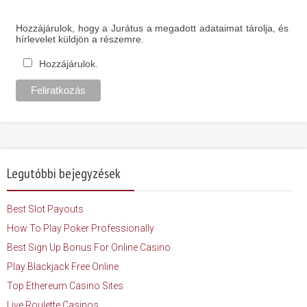
Hozzájárulok, hogy a Jurátus a megadott adataimat tárolja, és
hírlevelet küldjön a részemre.
Hozzájárulok.
Legutóbbi bejegyzések
Best Slot Payouts
How To Play Poker Professionally
Best Sign Up Bonus For Online Casino
Play Blackjack Free Online
Top Ethereum Casino Sites
Live Roulette Casinos