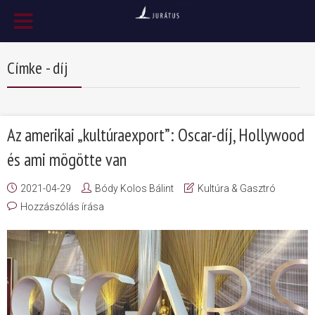
Címke - díj
Az amerikai „kultúraexport”: Oscar-díj, Hollywood
és ami mögötte van
2021-04-29
Bódy Kolos Bálint
Kultúra & Gasztró
Hozzászólás írása