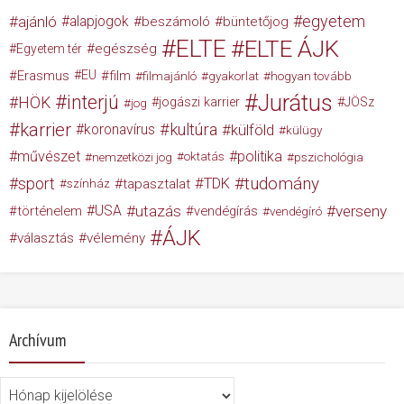
egyetem
ajánló
alapjogok
beszámoló
büntetőjog
ELTE
ELTE ÁJK
egészség
Egyetem tér
Erasmus
EU
film
filmajánló
gyakorlat
hogyan tovább
Jurátus
interjú
HÖK
jogászi karrier
JÖSz
jog
karrier
kultúra
koronavírus
külföld
külügy
művészet
politika
nemzetközi jog
oktatás
pszichológia
tudomány
sport
TDK
tapasztalat
színház
USA
utazás
verseny
történelem
vendégírás
vendégíró
ÁJK
választás
vélemény
Archívum
Archívum