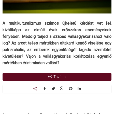
A multikulturalizmus számos újkeletű kérdést vet fel,
kiváltképp az elmúlt évek erőszakos eseményeinek
fényében. Meddig terjed a szabad vallásgyakorláshoz való
jog? Az arcot teljes mértékben eltakaró kendő viselése egy
patriarchális, az emberek egyenlőségét tagadó szemlélet
kivetülése? Vajon a vallásgyakorlás korlátozása egyenlő
mértékben érint minden vallást?
Tovább