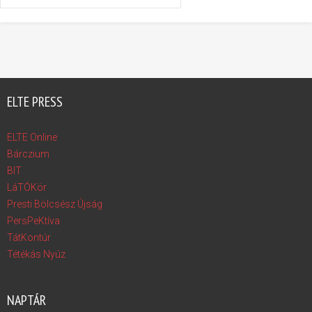
ELTE PRESS
ELTE Online
Bárczium
BIT
LáTÓKör
Presti Bölcsész Újság
PersPeKtíva
TátKontúr
Tétékás Nyúz
NAPTÁR