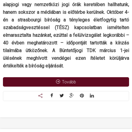
alapjogi vagy nemzetközi jogi órák keretében hallhatunk,
hanem sokszor a médiában is előtérbe kerülnek. Október 4-
én a strasbourgi bíróság a tényleges életfogytig tartó
szabadságvesztéssel (TÉSZ) kapcsolatban ismételten
elmarasztalta hazánkat, ezúttal a felülvizsgálat legkorábbi –
40 évben meghatározott – időpontját tartották a kínzás
tilalmába ütközőnek. A Büntetőjogi TDK március 1-jei
ülésének meghívott vendégei ezen ítéletet körüljárva
értékelték a bíróság eljárását.
Tovább