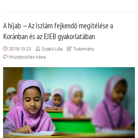
A hijab — Az iszlám fejkendő megítélése a
Koránban és az EJEB gyakorlatában
2018-10-23
Szabó Lilla
Tudomány
Hozzászólás írása