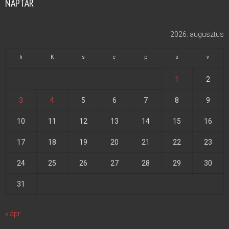
NAPTÁR
2026. augusztus
h
K
s
c
p
s
v
1
2
3
4
5
6
7
8
9
10
11
12
13
14
15
16
17
18
19
20
21
22
23
24
25
26
27
28
29
30
31
« ápr