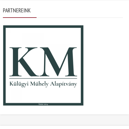
PARTNEREINK