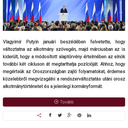
Vlagyimir Putyin januári beszédében felvetette, hogy
változtatna az alkotmány szövegén, majd márciusban az is
kiderült, hogy a módosított alaptörvény értelmében az elnök
további két cikluson át megtarthatja pozícióját. Ahhoz, hogy
megértsük az Oroszországban zajló folyamatokat, érdemes
közelebbről megvizsgálni a rendszerváltoztatás utáni orosz
alkotmánytörténetet és a jelenlegi kormányformát.
Tovább