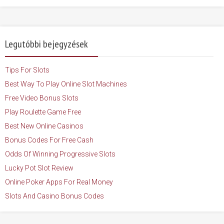
Legutóbbi bejegyzések
Tips For Slots
Best Way To Play Online Slot Machines
Free Video Bonus Slots
Play Roulette Game Free
Best New Online Casinos
Bonus Codes For Free Cash
Odds Of Winning Progressive Slots
Lucky Pot Slot Review
Online Poker Apps For Real Money
Slots And Casino Bonus Codes