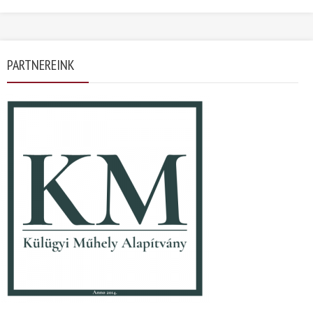
PARTNEREINK