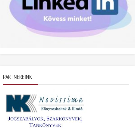
PARTNEREINK