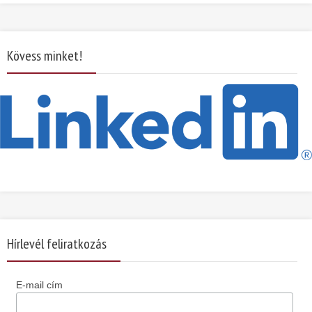
Kövess minket!
Hírlevél feliratkozás
E-mail cím