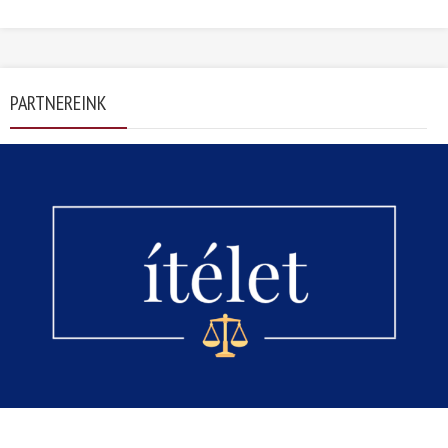
PARTNEREINK