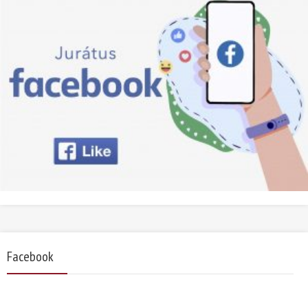
Facebook