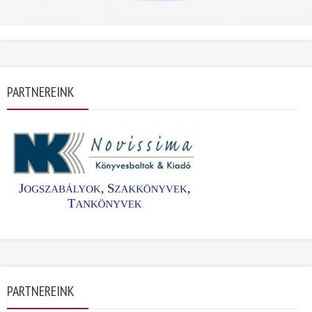
PARTNEREINK
PARTNEREINK