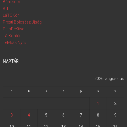
Bárczium
BIT
LáTÓKör
Presti Bölcsész Újság
PersPeKtíva
TátKontúr
Tétékás Nyúz
NAPTÁR
2026. augusztus
h
K
s
c
p
s
v
1
2
3
4
5
6
7
8
9
10
11
12
13
14
15
16