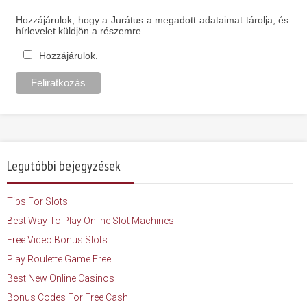
Hozzájárulok, hogy a Jurátus a megadott adataimat tárolja, és
hírlevelet küldjön a részemre.
Hozzájárulok.
Legutóbbi bejegyzések
Tips For Slots
Best Way To Play Online Slot Machines
Free Video Bonus Slots
Play Roulette Game Free
Best New Online Casinos
Bonus Codes For Free Cash