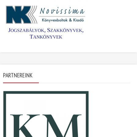
PARTNEREINK