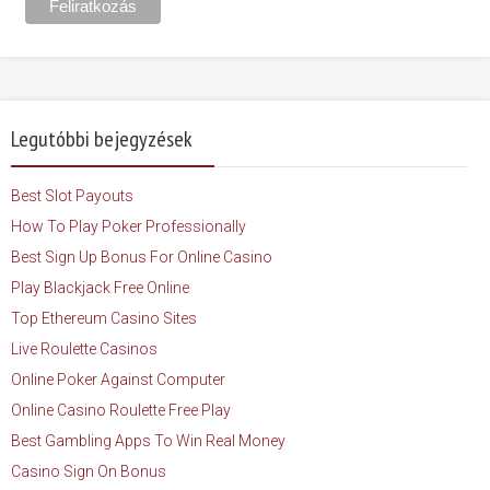
Legutóbbi bejegyzések
Best Slot Payouts
How To Play Poker Professionally
Best Sign Up Bonus For Online Casino
Play Blackjack Free Online
Top Ethereum Casino Sites
Live Roulette Casinos
Online Poker Against Computer
Online Casino Roulette Free Play
Best Gambling Apps To Win Real Money
Casino Sign On Bonus