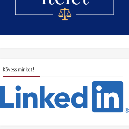
Kövess minket!