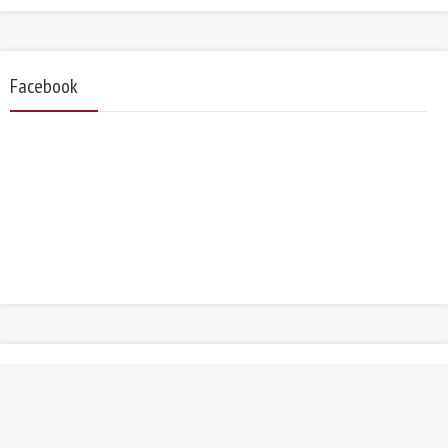
Facebook