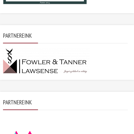
PARTNEREINK
PARTNEREINK