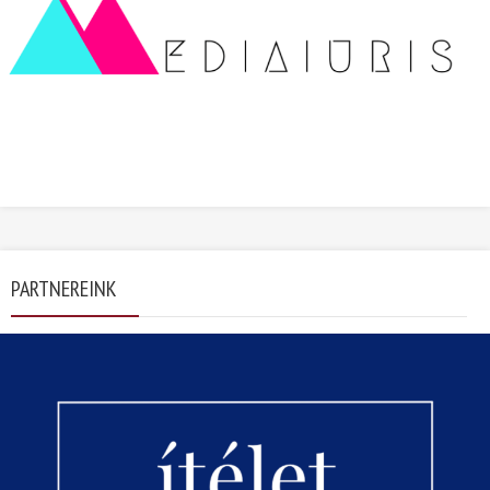
PARTNEREINK