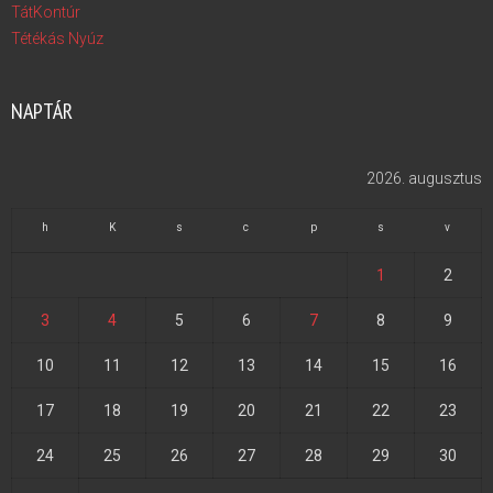
TátKontúr
Tétékás Nyúz
NAPTÁR
2026. augusztus
h
K
s
c
p
s
v
1
2
3
4
5
6
7
8
9
10
11
12
13
14
15
16
17
18
19
20
21
22
23
24
25
26
27
28
29
30