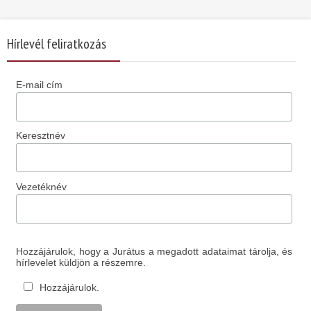
Hírlevél feliratkozás
E-mail cím
Keresztnév
Vezetéknév
Hozzájárulok, hogy a Jurátus a megadott adataimat tárolja, és
hírlevelet küldjön a részemre.
Hozzájárulok.