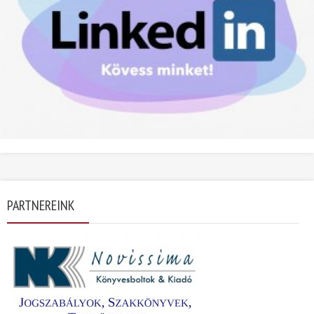
PARTNEREINK