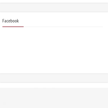
Facebook