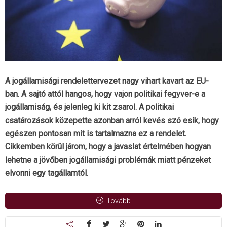
A jogállamisági rendelettervezet nagy vihart kavart az EU-
ban. A sajtó attól hangos, hogy vajon politikai fegyver-e a
jogállamiság, és jelenleg ki kit zsarol. A politikai
csatározások közepette azonban arról kevés szó esik, hogy
egészen pontosan mit is tartalmazna ez a rendelet.
Cikkemben körül járom, hogy a javaslat értelmében hogyan
lehetne a jövőben jogállamisági problémák miatt pénzeket
elvonni egy tagállamtól.
Tovább