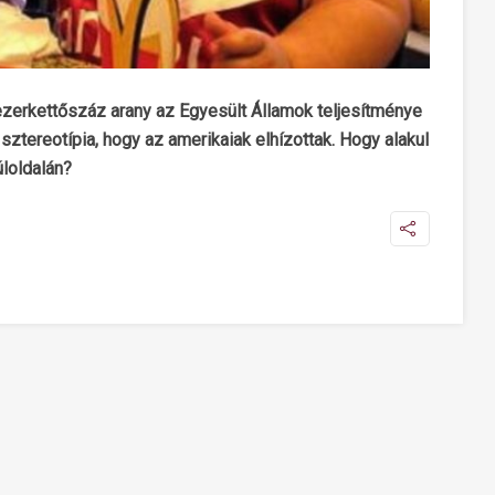
zerkettőszáz arany az Egyesült Államok teljesítménye
sztereotípia, hogy az amerikaiak elhízottak. Hogy alakul
úloldalán?