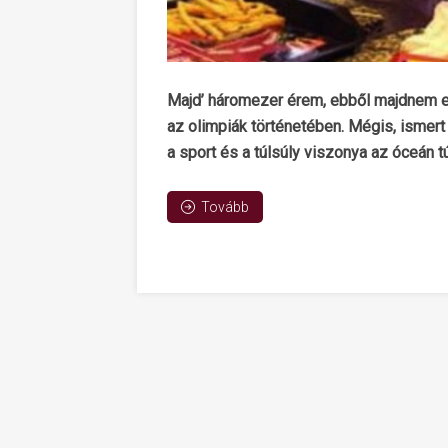
Majd’ háromezer érem, ebből majdnem e
az olimpiák történetében. Mégis, ismert 
a sport és a túlsúly viszonya az óceán t
Tovább