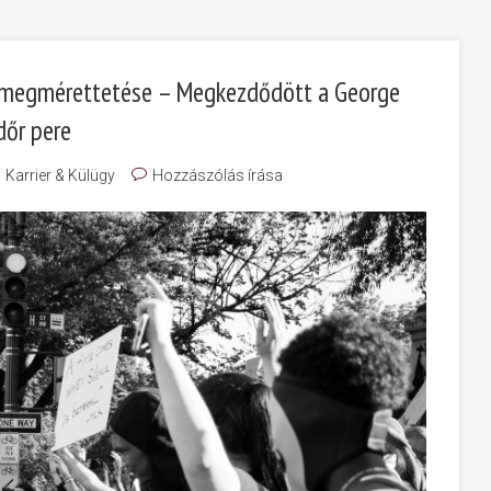
s megmérettetése – Megkezdődött a George
dőr pere
Karrier & Külügy
Hozzászólás írása