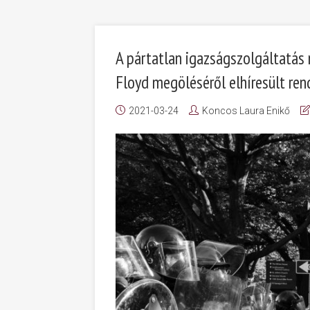
A pártatlan igazságszolgáltatá
Floyd megöléséről elhíresült ren
2021-03-24
Koncos Laura Enikő