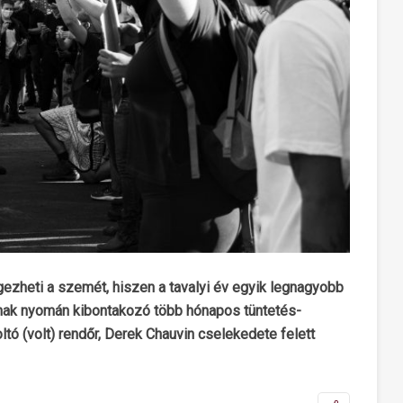
gezheti a szemét, hiszen a tavalyi év egyik legnagyobb
annak nyomán kibontakozó több hónapos tüntetés-
ltó (volt) rendőr, Derek Chauvin cselekedete felett
.