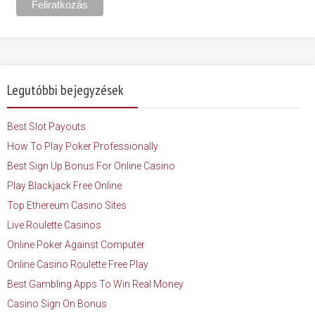
Legutóbbi bejegyzések
Best Slot Payouts
How To Play Poker Professionally
Best Sign Up Bonus For Online Casino
Play Blackjack Free Online
Top Ethereum Casino Sites
Live Roulette Casinos
Online Poker Against Computer
Online Casino Roulette Free Play
Best Gambling Apps To Win Real Money
Casino Sign On Bonus