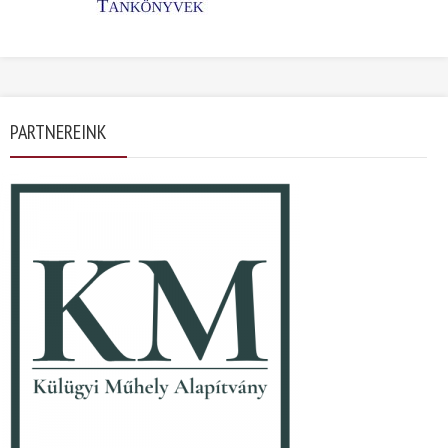
PARTNEREINK