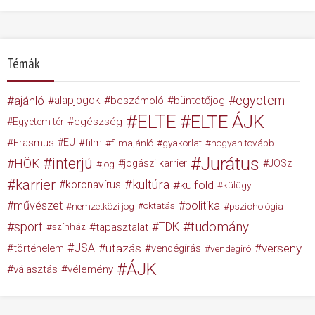
Témák
egyetem
ajánló
alapjogok
beszámoló
büntetőjog
ELTE
ELTE ÁJK
egészség
Egyetem tér
Erasmus
EU
film
filmajánló
gyakorlat
hogyan tovább
Jurátus
interjú
HÖK
jogászi karrier
JÖSz
jog
karrier
kultúra
koronavírus
külföld
külügy
művészet
politika
nemzetközi jog
oktatás
pszichológia
tudomány
sport
TDK
tapasztalat
színház
USA
utazás
verseny
történelem
vendégírás
vendégíró
ÁJK
választás
vélemény