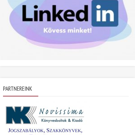
PARTNEREINK