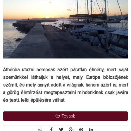
Athénba utazni nemcsak azért páratlan élmény, mert saját
szemünkkel láthatjuk a helyet, mely Európa bölcsőjének
számít, és mely annyit adott a világnak, hanem azért is, mert
a görög életérzést megtapasztalni mindenkinek csak javára
és testi, lelki épülésére válhat.
Tovább