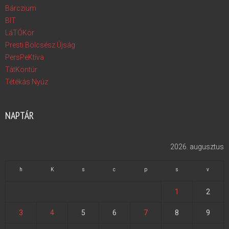
Bárczium
BIT
LáTÓKör
Presti Bölcsész Újság
PersPeKtíva
TátKontúr
Tétékás Nyúz
NAPTÁR
2026. augusztus
h
K
s
c
p
s
v
1
2
3
4
5
6
7
8
9