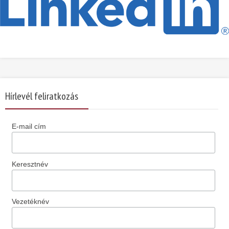
Hírlevél feliratkozás
E-mail cím
Keresztnév
Vezetéknév