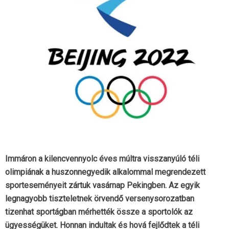
Immáron a kilencvennyolc éves múltra visszanyúló téli
olimpiának a huszonnegyedik alkalommal megrendezett
sporteseményeit zártuk vasárnap Pekingben. Az egyik
legnagyobb tiszteletnek örvendő versenysorozatban
tizenhat sportágban mérhették össze a sportolók az
ügyességüket. Honnan indultak és hová fejlődtek a téli