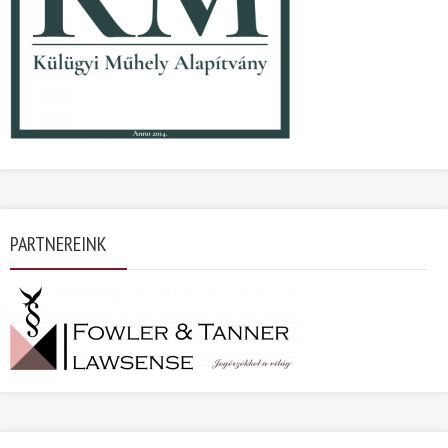
PARTNEREINK