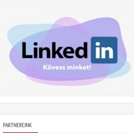
PARTNEREINK