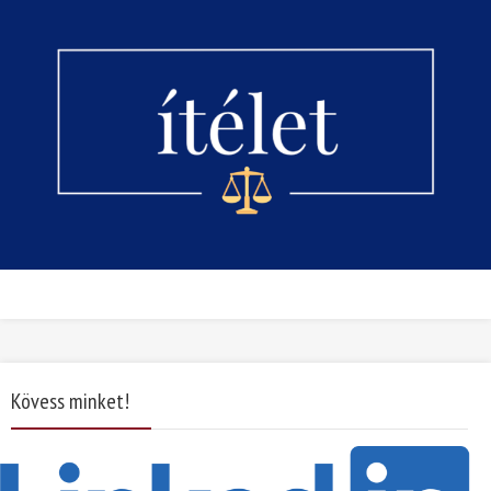
Kövess minket!