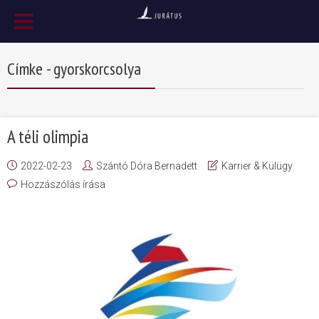
Címke - gyorskorcsolya
A téli olimpia
2022-02-23
Szántó Dóra Bernadett
Karrier & Külügy
Hozzászólás írása