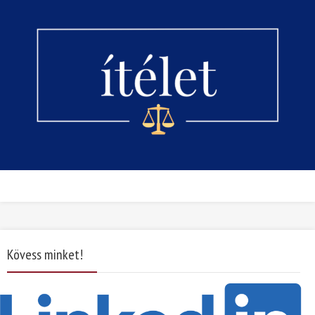
Kövess minket!