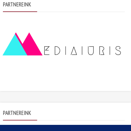
PARTNEREINK
PARTNEREINK