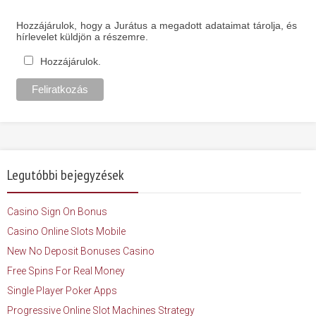
Hozzájárulok, hogy a Jurátus a megadott adataimat tárolja, és
hírlevelet küldjön a részemre.
Hozzájárulok.
Legutóbbi bejegyzések
Casino Sign On Bonus
Casino Online Slots Mobile
New No Deposit Bonuses Casino
Free Spins For Real Money
Single Player Poker Apps
Progressive Online Slot Machines Strategy