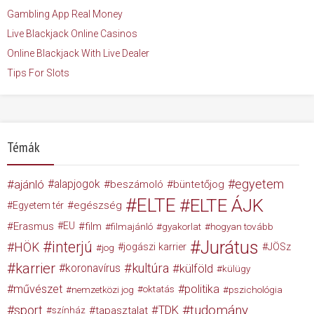
Gambling App Real Money
Live Blackjack Online Casinos
Online Blackjack With Live Dealer
Tips For Slots
Témák
egyetem
ajánló
alapjogok
beszámoló
büntetőjog
ELTE
ELTE ÁJK
egészség
Egyetem tér
Erasmus
EU
film
filmajánló
gyakorlat
hogyan tovább
Jurátus
interjú
HÖK
jogászi karrier
JÖSz
jog
karrier
kultúra
koronavírus
külföld
külügy
művészet
politika
nemzetközi jog
oktatás
pszichológia
tudomány
sport
TDK
tapasztalat
színház