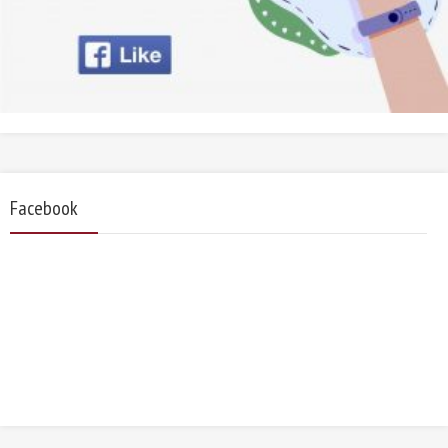
Facebook