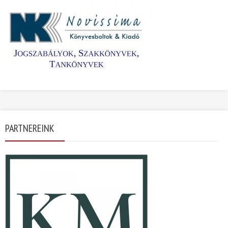
PARTNEREINK