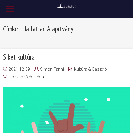
Címke - Hallatlan Alapítvány
Siket kultúra
2021-12-09
Simon Fanni
Kultúra & Gasztró
Hozzászólás írása