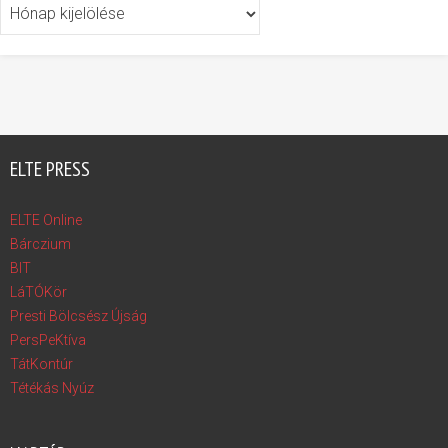
Archívum
ELTE PRESS
ELTE Online
Bárczium
BIT
LáTÓKör
Presti Bölcsész Újság
PersPeKtíva
TátKontúr
Tétékás Nyúz