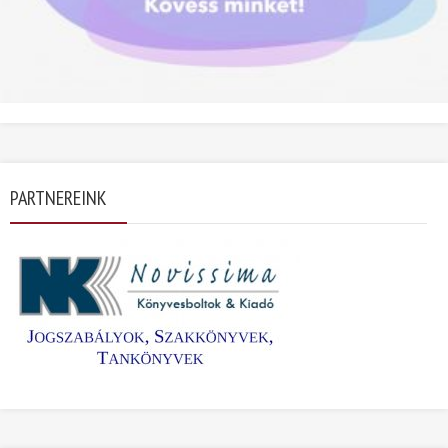
PARTNEREINK