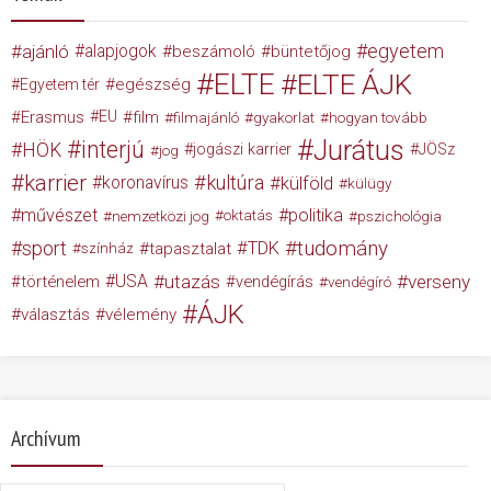
egyetem
ajánló
alapjogok
beszámoló
büntetőjog
ELTE
ELTE ÁJK
egészség
Egyetem tér
Erasmus
EU
film
filmajánló
gyakorlat
hogyan tovább
Jurátus
interjú
HÖK
jogászi karrier
JÖSz
jog
karrier
kultúra
koronavírus
külföld
külügy
művészet
politika
nemzetközi jog
oktatás
pszichológia
tudomány
sport
TDK
tapasztalat
színház
USA
utazás
verseny
történelem
vendégírás
vendégíró
ÁJK
választás
vélemény
Archívum