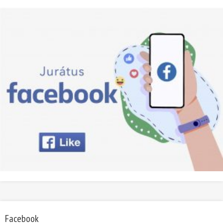
Facebook