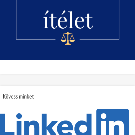
Kövess minket!