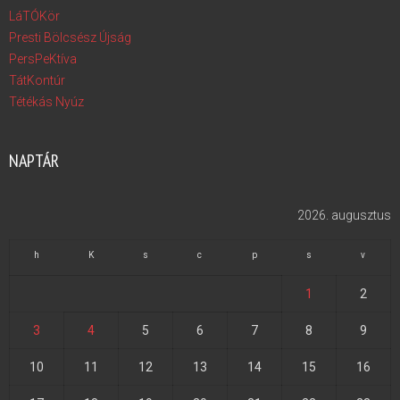
LáTÓKör
Presti Bölcsész Újság
PersPeKtíva
TátKontúr
Tétékás Nyúz
NAPTÁR
2026. augusztus
h
K
s
c
p
s
v
1
2
3
4
5
6
7
8
9
10
11
12
13
14
15
16