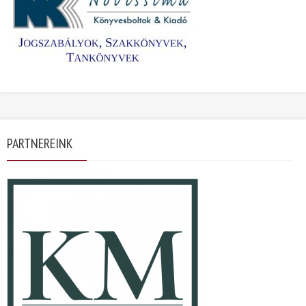
PARTNEREINK