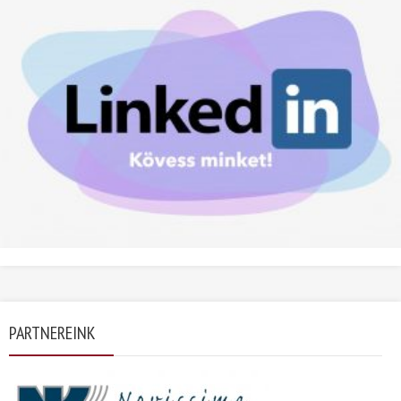
PARTNEREINK