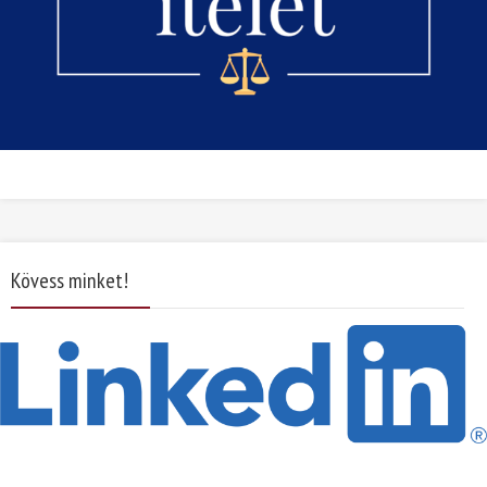
Kövess minket!