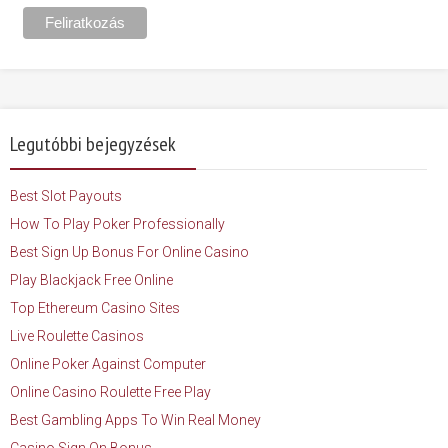
Legutóbbi bejegyzések
Best Slot Payouts
How To Play Poker Professionally
Best Sign Up Bonus For Online Casino
Play Blackjack Free Online
Top Ethereum Casino Sites
Live Roulette Casinos
Online Poker Against Computer
Online Casino Roulette Free Play
Best Gambling Apps To Win Real Money
Casino Sign On Bonus