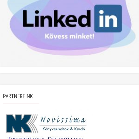
PARTNEREINK