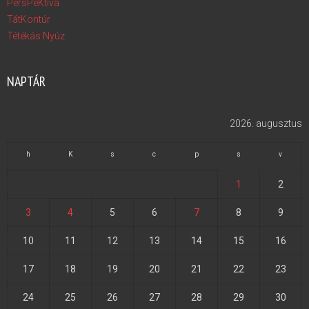
PersPeKtíva
TátKontúr
Tétékás Nyúz
NAPTÁR
2026. augusztus
h
K
s
c
p
s
v
1
2
3
4
5
6
7
8
9
10
11
12
13
14
15
16
17
18
19
20
21
22
23
24
25
26
27
28
29
30