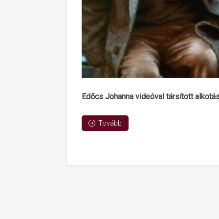
Edőcs Johanna videóval társított alkotás
Tovább