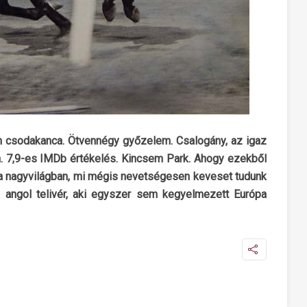
en csodakanca. Ötvennégy győzelem. Csalogány, az igaz
. 7,9-es IMDb értékelés. Kincsem Park. Ahogy ezekből
e a nagyvilágban, mi mégis nevetségesen keveset tudunk
ta angol telivér, aki egyszer sem kegyelmezett Európa