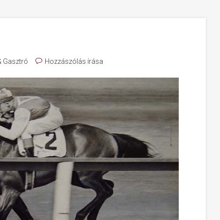
& Gasztró
Hozzászólás írása