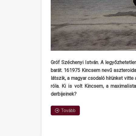
Gróf Széchenyi István. A legyőzhetetl
barát. 161975 Kincsem nevű aszteroida
látszik, a magyar csodaló hírünket vitt
róla. Ki is volt Kincsem, a maximalis
derbijeinek?
Tovább