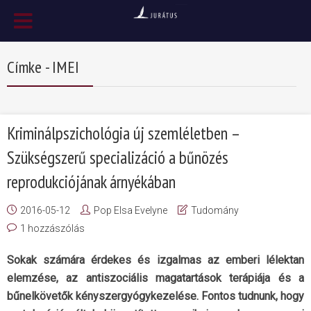
Címke - IMEI
Kriminálpszichológia új szemléletben –
Szükségszerű specializáció a bűnözés
reprodukciójának árnyékában
2016-05-12
Pop Elsa Evelyne
Tudomány
1 hozzászólás
Sokak számára érdekes és izgalmas az emberi lélektan
elemzése, az antiszociális magatartások terápiája és a
bűnelkövetők kényszergyógykezelése. Fontos tudnunk, hogy