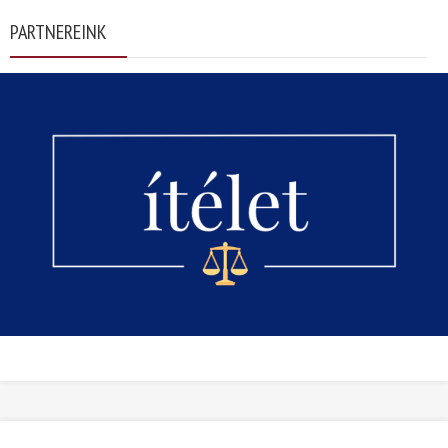
PARTNEREINK