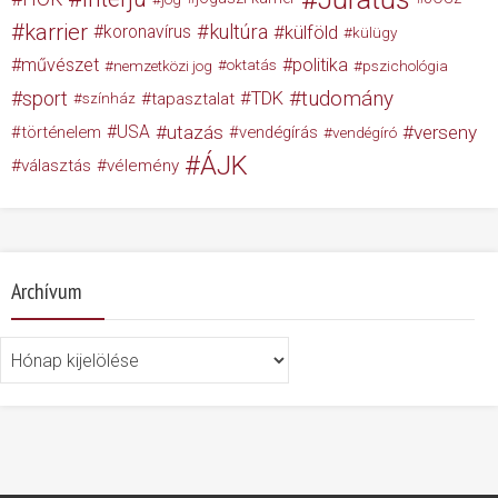
karrier
kultúra
koronavírus
külföld
külügy
művészet
politika
nemzetközi jog
oktatás
pszichológia
tudomány
sport
TDK
tapasztalat
színház
USA
utazás
verseny
történelem
vendégírás
vendégíró
ÁJK
választás
vélemény
Archívum
Archívum