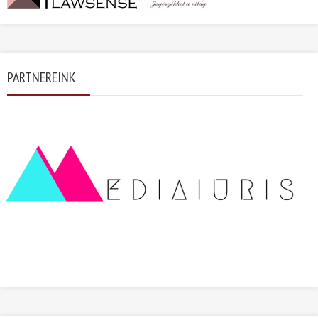
PARTNEREINK