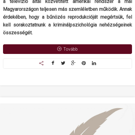
a televízió által közvetített amerikai rendszer a mai
Magyarországon teljesen más szemléletben működik. Annak
érdekében, hogy a bűnözés reprodukcióját megértsük, fel
kell sorakoztatnunk a kriminálpszichológia nehézségeinek
összességét.
Tovább