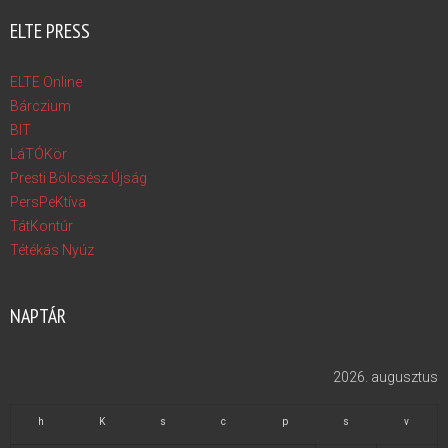
ELTE PRESS
ELTE Online
Bárczium
BIT
LáTÓKör
Presti Bölcsész Újság
PersPeKtíva
TátKontúr
Tétékás Nyúz
NAPTÁR
2026. augusztus
h
K
s
c
p
s
v