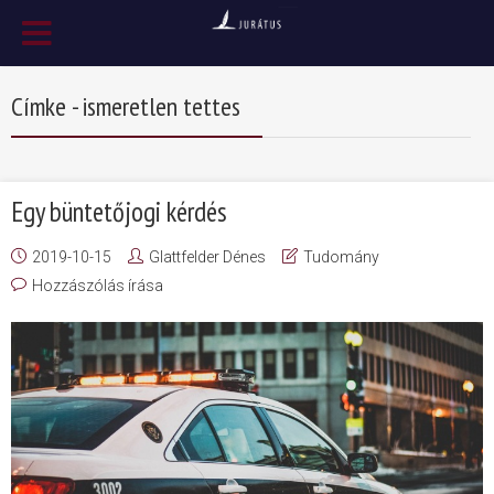
Címke - ismeretlen tettes
Egy büntetőjogi kérdés
2019-10-15
Glattfelder Dénes
Tudomány
Hozzászólás írása