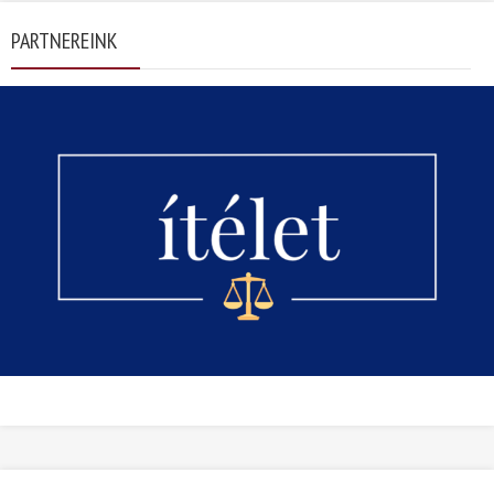
PARTNEREINK