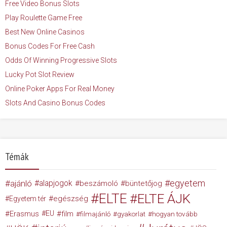
Free Video Bonus Slots
Play Roulette Game Free
Best New Online Casinos
Bonus Codes For Free Cash
Odds Of Winning Progressive Slots
Lucky Pot Slot Review
Online Poker Apps For Real Money
Slots And Casino Bonus Codes
Témák
egyetem
ajánló
alapjogok
beszámoló
büntetőjog
ELTE
ELTE ÁJK
egészség
Egyetem tér
Erasmus
EU
film
filmajánló
gyakorlat
hogyan tovább