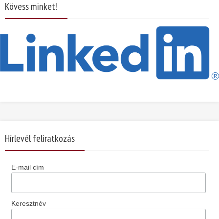
Kövess minket!
Hírlevél feliratkozás
E-mail cím
Keresztnév