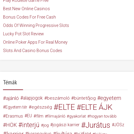
Play Roulette Game Free
Best New Online Casinos
Bonus Codes For Free Cash
Odds Of Winning Progressive Slots
Lucky Pot Slot Review
Online Poker Apps For Real Money
Slots And Casino Bonus Codes
Témák
egyetem
ajánló
alapjogok
beszámoló
büntetőjog
ELTE
ELTE ÁJK
egészség
Egyetem tér
Erasmus
EU
film
filmajánló
gyakorlat
hogyan tovább
Jurátus
interjú
HÖK
jogászi karrier
JÖSz
jog
kultúra
koronavírus