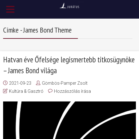
Címke - James Bond Theme
Hatvan éve Őfelsége legismertebb titkosügynöke
– James Bond világa
2021-09-23
Gömbös-Pamper Zsolt
Kultúra & Gasztró
Hozzászólás írása