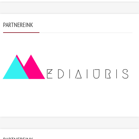
PARTNEREINK