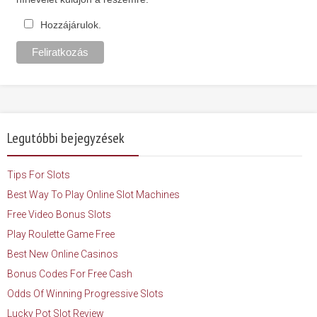
Hozzájárulok.
Legutóbbi bejegyzések
Tips For Slots
Best Way To Play Online Slot Machines
Free Video Bonus Slots
Play Roulette Game Free
Best New Online Casinos
Bonus Codes For Free Cash
Odds Of Winning Progressive Slots
Lucky Pot Slot Review