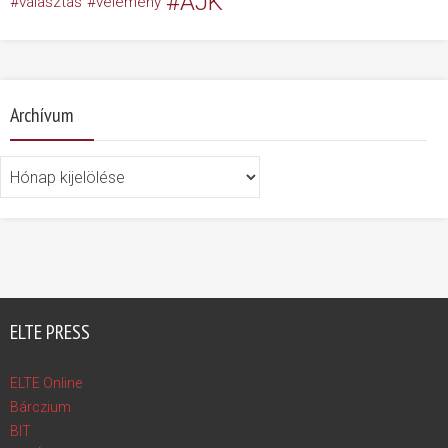
ÁJK
választás
vélemény
Archívum
Archívum
ELTE PRESS
ELTE Online
Bárczium
BIT