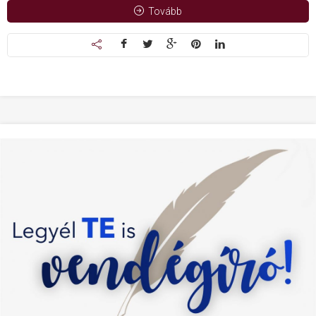
Tovább