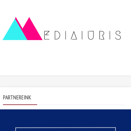
PARTNEREINK