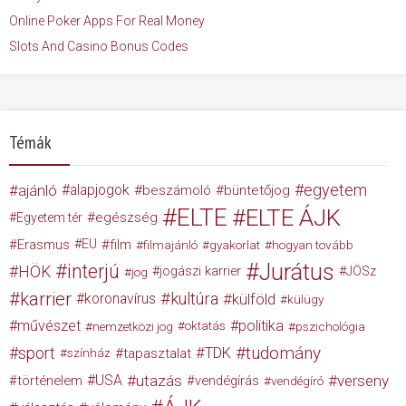
Online Poker Apps For Real Money
Slots And Casino Bonus Codes
Témák
egyetem
ajánló
alapjogok
beszámoló
büntetőjog
ELTE
ELTE ÁJK
egészség
Egyetem tér
Erasmus
EU
film
filmajánló
gyakorlat
hogyan tovább
Jurátus
interjú
HÖK
jogászi karrier
JÖSz
jog
karrier
kultúra
koronavírus
külföld
külügy
művészet
politika
nemzetközi jog
oktatás
pszichológia
tudomány
sport
TDK
tapasztalat
színház
USA
utazás
verseny
történelem
vendégírás
vendégíró