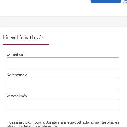
Hírlevél feliratkozás
E-mail cím
Keresztnév
Vezetéknév
Hozzájárulok, hogy a Jurátus a megadott adataimat tárolja, és
hírlevelet küldjön a részemre.