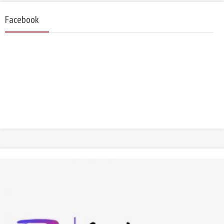
Facebook