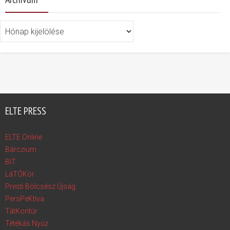
Archívum
ELTE PRESS
ELTE Online
Bárczium
BIT
LáTÓKör
Presti Bölcsész Újság
PersPeKtíva
TátKontúr
Tétékás Nyúz