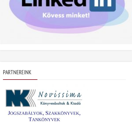
PARTNEREINK