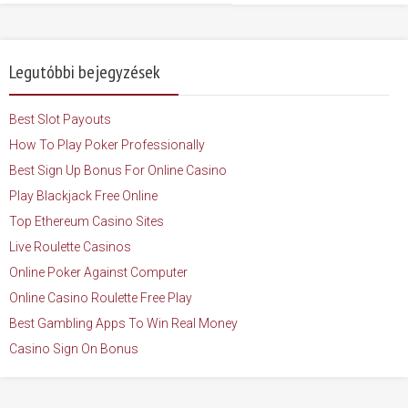
Legutóbbi bejegyzések
Best Slot Payouts
How To Play Poker Professionally
Best Sign Up Bonus For Online Casino
Play Blackjack Free Online
Top Ethereum Casino Sites
Live Roulette Casinos
Online Poker Against Computer
Online Casino Roulette Free Play
Best Gambling Apps To Win Real Money
Casino Sign On Bonus