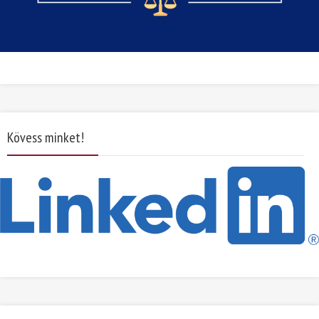
Kövess minket!