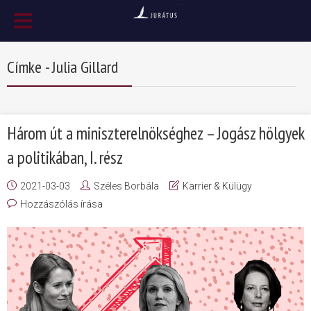
Címke - Julia Gillard
Három út a miniszterelnökséghez – Jogász hölgyek
a politikában, I. rész
2021-03-03
Széles Borbála
Karrier & Külügy
Hozzászólás írása