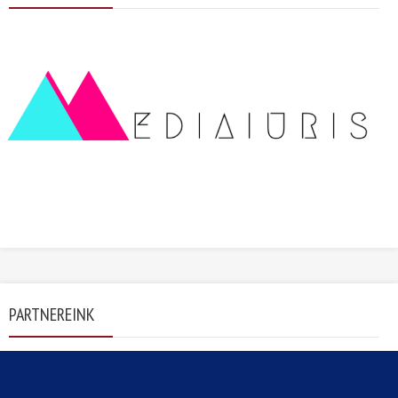
PARTNEREINK