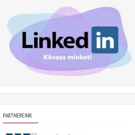
PARTNEREINK