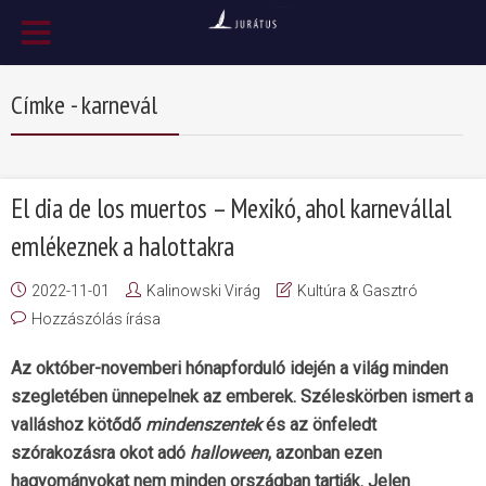
Címke - karnevál
El dia de los muertos – Mexikó, ahol karnevállal
emlékeznek a halottakra
2022-11-01
Kalinowski Virág
Kultúra & Gasztró
Hozzászólás írása
Az október-novemberi hónapforduló idején a világ minden
szegletében ünnepelnek az emberek. Széleskörben ismert a
valláshoz kötődő
mindenszentek
és az önfeledt
szórakozásra okot adó
halloween
, azonban ezen
hagyományokat nem minden országban tartják. Jelen