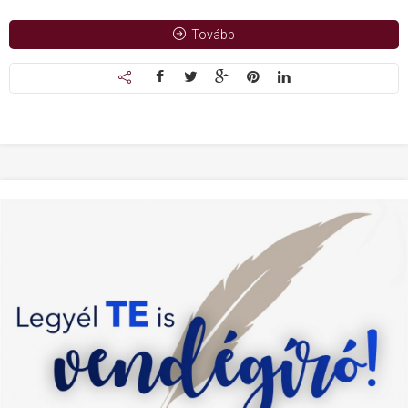
Tovább