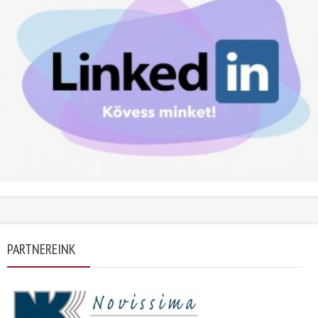
PARTNEREINK