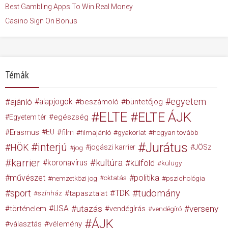
Best Gambling Apps To Win Real Money
Casino Sign On Bonus
Témák
egyetem
ajánló
alapjogok
beszámoló
büntetőjog
ELTE
ELTE ÁJK
egészség
Egyetem tér
Erasmus
EU
film
filmajánló
gyakorlat
hogyan tovább
Jurátus
interjú
HÖK
jogászi karrier
JÖSz
jog
karrier
kultúra
koronavírus
külföld
külügy
művészet
politika
nemzetközi jog
oktatás
pszichológia
tudomány
sport
TDK
tapasztalat
színház
USA
utazás
verseny
történelem
vendégírás
vendégíró
ÁJK
választás
vélemény