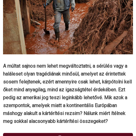
A múltat sajnos nem lehet megváltoztatni, a sérülés vagy a
haláleset olyan tragédiának minősül, amelyet az érintettek
sosem felejtenek, ezért amennyire csak lehet, kárpótolni kell
őket mind anyagilag, mind az igazságtétel érdekében. Ezt
pedig az amerikai jog teszi leginkább lehetővé. Mik azok a
szempontok, amelyek miatt a kontinentális Európában
máshogy alakult a kártérítési rezsim? Nálunk miért ítélnek
meg sokkal alacsonyabb kártérítési összegeket?