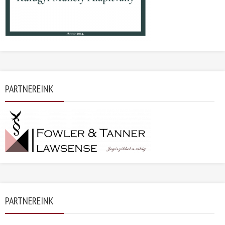
PARTNEREINK
PARTNEREINK