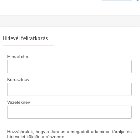
Hírlevél feliratkozás
E-mail cím
Keresztnév
Vezetéknév
Hozzájárulok, hogy a Jurátus a megadott adataimat tárolja, és
hírlevelet küldjön a részemre.