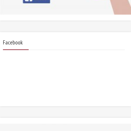
Facebook