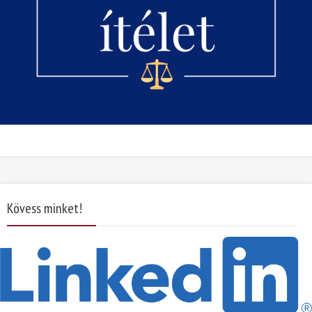
Kövess minket!