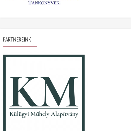
PARTNEREINK