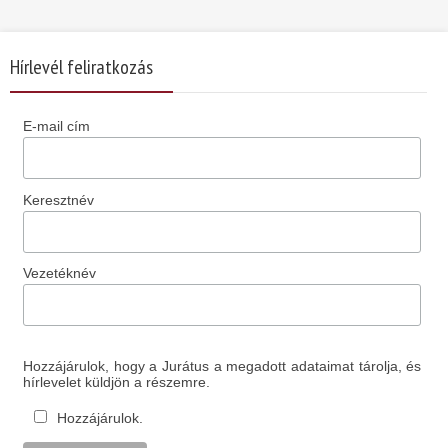
Hírlevél feliratkozás
E-mail cím
Keresztnév
Vezetéknév
Hozzájárulok, hogy a Jurátus a megadott adataimat tárolja, és
hírlevelet küldjön a részemre.
Hozzájárulok.